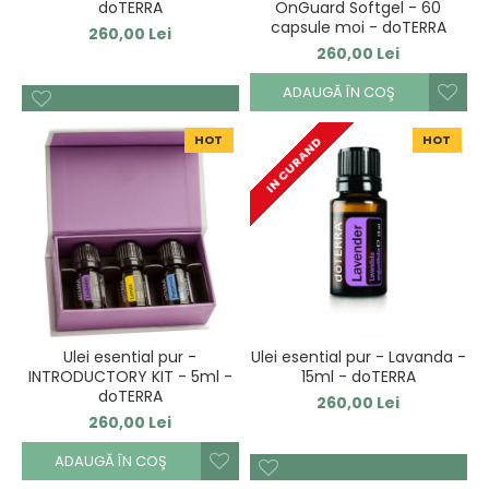
doTERRA
OnGuard Softgel - 60
capsule moi - doTERRA
260,00 Lei
260,00 Lei
ADAUGĂ ÎN COŞ
HOT
HOT
IN CURAND
Ulei esential pur -
Ulei esential pur - Lavanda -
INTRODUCTORY KIT - 5ml -
15ml - doTERRA
doTERRA
260,00 Lei
260,00 Lei
ADAUGĂ ÎN COŞ