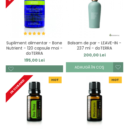
Supliment alimentar - Bone
Balsam de par - LEAVE-IN -
Nutrient - 120 capsule moi -
237 ml - doTERRA
doTERRA
200,00 Lei
195,00 Lei
ADAUGĂ ÎN COŞ
HOT
HOT
IN CURAND