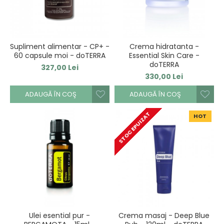
Supliment alimentar - CP+ -
Crema hidratanta -
60 capsule moi - doTERRA
Essential Skin Care -
doTERRA
327,00 Lei
330,00 Lei
ADAUGĂ ÎN COŞ
ADAUGĂ ÎN COŞ
STOC EPUIZAT
HOT
Ulei esential pur -
Crema masaj - Deep Blue