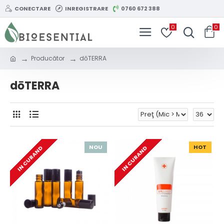
CONECTARE
INREGISTRARE
0760 672 388
0
0
Producător
dōTERRA
dōTERRA
NOU
HOT
IN CURAND
IN CURAND