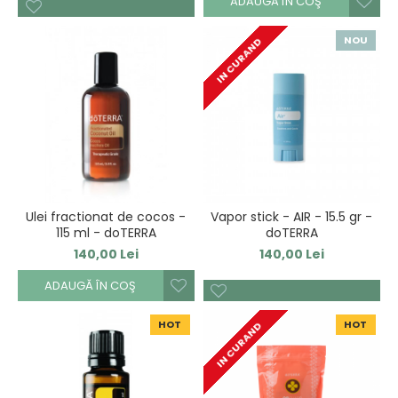
ADAUGĂ ÎN COŞ
NOU
IN CURAND
Ulei fractionat de cocos -
Vapor stick - AIR - 15.5 gr -
115 ml - doTERRA
doTERRA
140,00 Lei
140,00 Lei
ADAUGĂ ÎN COŞ
HOT
HOT
IN CURAND