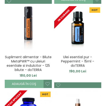
HOT
IN CURAND
Supliment alimentar - Bilute
Ulei esential pur -
MetaPWR™ cu uleiuri
Peppermint - 15ml -
esentiale si indulcitor - 125
doTERRA
bilute - doTERRA
190,00 Lei
180,00 Lei
ADAUGĂ ÎN COŞ
STOC EPUIZAT
HOT