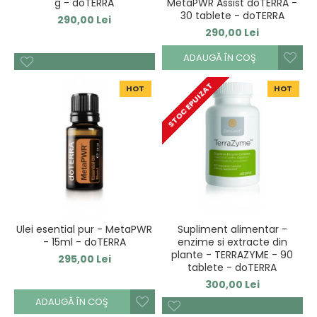
g - doTERRA
MetaPWR Assist doTERRA -
30 tablete - doTERRA
290,00 Lei
290,00 Lei
ADAUGĂ ÎN COŞ
STOC EPUIZAT
HOT
HOT
Ulei esential pur - MetaPWR
Supliment alimentar -
- 15ml - doTERRA
enzime si extracte din
plante - TERRAZYME - 90
295,00 Lei
tablete - doTERRA
300,00 Lei
ADAUGĂ ÎN COŞ