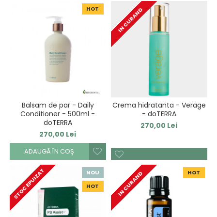
HOT
IN CURAND
Balsam de par - Daily
Crema hidratanta - Verage
Conditioner - 500ml -
- doTERRA
doTERRA
270,00 Lei
270,00 Lei
ADAUGĂ ÎN COŞ
STOC EPUIZAT
NOU
HOT
IN CURAND
HOT