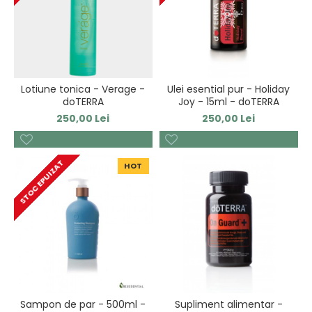
Lotiune tonica - Verage -
Ulei esential pur - Holiday
doTERRA
Joy - 15ml - doTERRA
250,00 Lei
250,00 Lei
STOC EPUIZAT
HOT
Sampon de par - 500ml -
Supliment alimentar -