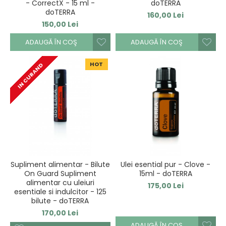
- CorrectX - 15 ml -
doTERRA
doTERRA
160,00 Lei
150,00 Lei
ADAUGĂ ÎN COŞ
ADAUGĂ ÎN COŞ
HOT
IN CURAND
Supliment alimentar - Bilute
Ulei esential pur - Clove -
On Guard Supliment
15ml - doTERRA
alimentar cu uleiuri
175,00 Lei
esentiale si indulcitor - 125
bilute - doTERRA
170,00 Lei
ADAUGĂ ÎN COŞ