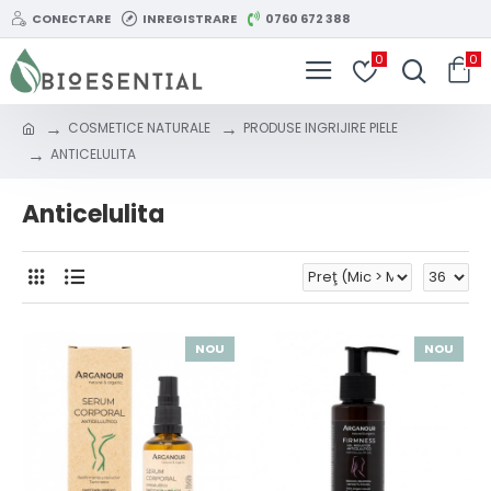
CONECTARE
INREGISTRARE
0760 672 388
0
0
COSMETICE NATURALE
PRODUSE INGRIJIRE PIELE
ANTICELULITA
Anticelulita
NOU
NOU