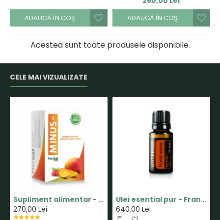
250,00 Lei
ADAUGĂ ÎN COŞ
ADAUGĂ ÎN COŞ
Acestea sunt toate produsele disponibile.
CELE MAI VIZUALIZATE
Supliment alimentar - Capsula MINUS - Pastile pentru Slabit 100% Naturale - Herbal New Life
Ulei esential pur - Frankincense(Tamaie) - 15ml - doTERRA
270,00 Lei
640,00 Lei