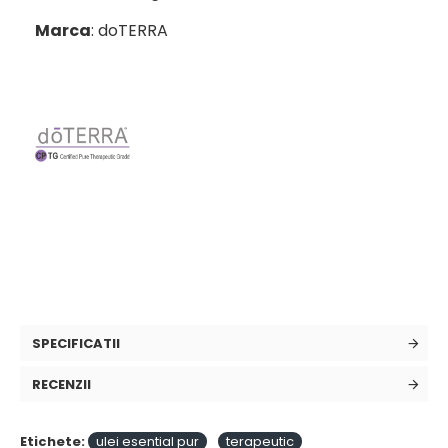
Marca
: doTERRA
SPECIFICATII
RECENZII
Etichete:
ulei esential pur
terapeutic