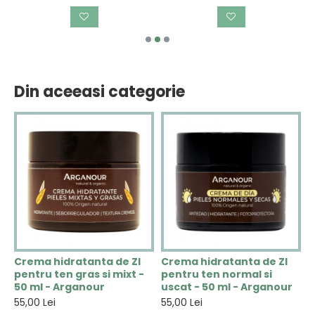
Din aceeasi categorie
Crema hidratanta de ZI
Crema hidratanta de ZI
C
pentru ten gras si mixt -
pentru ten normal si
e
50 ml - Arganour
uscat - 50 ml - Arganour
-
55,00 Lei
55,00 Lei
6