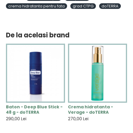
crema hidratanta pentru fata
grad CTPG
doTERRA
De la acelasi brand
N
Baton - Deep Blue Stick -
Crema hidratanta -
C
48 g - doTERRA
Verage - doTERRA
R
290,00 Lei
270,00 Lei
3