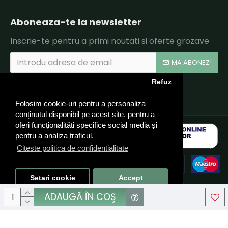
Aboneaza-te la newsletter
Inscrie-te pentru a primi noutati si oferte grozave
MA ABONEZ!
Refuz
Am citit şi sunt de acord cu
Politica de Confidentialitate si Termeni si Conditii.
Folosim cookie-uri pentru a personaliza
conținutul disponibil pe acest site, pentru a
oferi funcționalităti specifice social media și
pentru a analiza traficul.
Citeste politica de confidentialitate
Setari cookie
Accept
© 2024 CARUSEL LPTG TEAM SRL, CIF: RO40324910 - Toate
drepturile rezervate - by DevPro.ro
ADAUGĂ ÎN COŞ