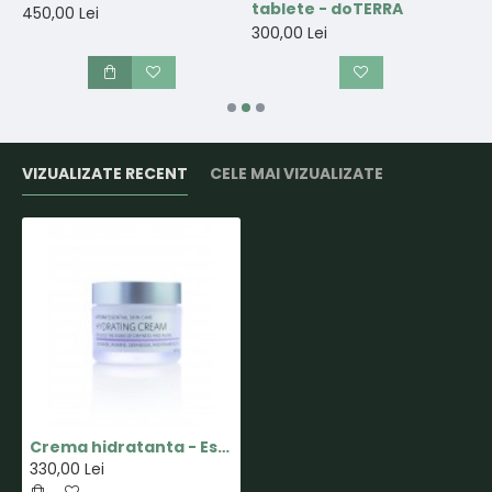
tablete - doTERRA
450,00 Lei
3
300,00 Lei
VIZUALIZATE RECENT
CELE MAI VIZUALIZATE
Crema hidratanta - Essential Skin Care - doTERRA
330,00 Lei