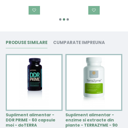
PRODUSE SIMILARE
CUMPARATE IMPREUNA
Supliment alimentar -
Supliment alimentar -
S
DDR PRIME - 60 capsule
enzime si extracte din
C
-
moi - doTERRA
plante - TERRAZYME - 90
d