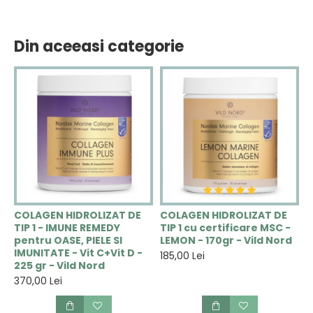
Din aceeasi categorie
COLAGEN HIDROLIZAT DE
COLAGEN HIDROLIZAT DE
C
TIP 1 - IMUNE REMEDY
TIP 1 cu certificare MSC -
H
pentru OASE, PIELE SI
LEMON - 170gr - Vild Nord
R
IMUNITATE - Vit C+Vit D -
t
185,00 Lei
225 gr - Vild Nord
2
370,00 Lei
3