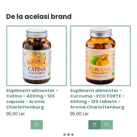
De la acelasi brand
Supliment alimentar -
Supliment alimentar -
S
-
Catina - 400mg - 120
Curcuma - ECO FORTE -
M
capsule - Aronia
400mg - 120 tablete -
6
Charlottenburg
Aronia Charlottenburg
C
95,00 Lei
95,00 Lei
9