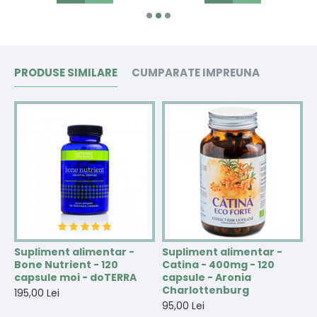
PRODUSE SIMILARE
CUMPARATE IMPREUNA
Supliment alimentar -
Supliment alimentar -
S
Bone Nutrient - 120
Catina - 400mg - 120
V
capsule moi - doTERRA
capsule - Aronia
t
Charlottenburg
C
195,00 Lei
95,00 Lei
6