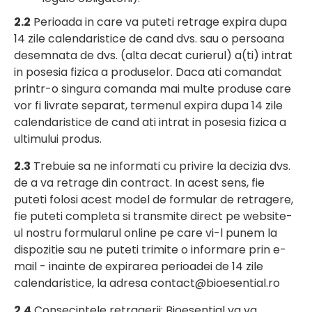
2.2
Perioada in care va puteti retrage expira dupa
14 zile calendaristice de cand dvs. sau o persoana
desemnata de dvs. (alta decat curierul) a(ti) intrat
in posesia fizica a produselor. Daca ati comandat
printr-o singura comanda mai multe produse care
vor fi livrate separat, termenul expira dupa 14 zile
calendaristice de cand ati intrat in posesia fizica a
ultimului produs.
2.3
Trebuie sa ne informati cu privire la decizia dvs.
de a va retrage din contract. In acest sens, fie
puteti folosi acest model de formular de retragere,
fie puteti completa si transmite direct pe website-
ul nostru formularul online pe care vi-l punem la
dispozitie sau ne puteti trimite o informare prin e-
mail - inainte de expirarea perioadei de 14 zile
calendaristice, la adresa contact@bioesential.ro
2.4
Consecintele retragerii: Bioesential va va