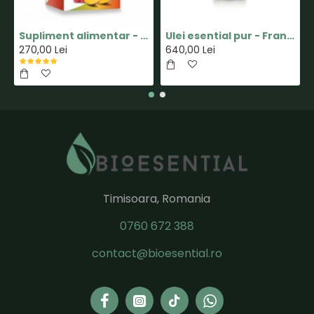
Supliment alimentar - Capsula MINUS - Pastile pentru Slabit 100% Naturale - Herbal New Life
Ulei esential pur - Frankincense(Tamaie) - 15ml - doTERRA
270,00 Lei
640,00 Lei
Timisoara, Romania
0760 672 388
contact@bioesential.ro