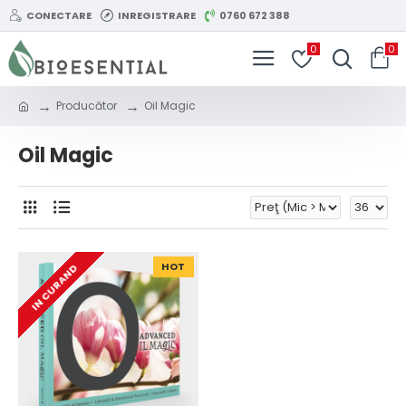
CONECTARE
INREGISTRARE
0760 672 388
0
0
Producător
Oil Magic
Oil Magic
HOT
IN CURAND