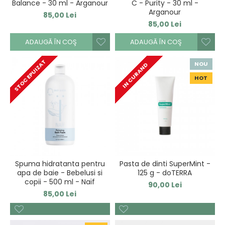
Balance - 30 ml - Arganour
C - Purity - 30 ml -
Arganour
85,00 Lei
85,00 Lei
ADAUGĂ ÎN COŞ
ADAUGĂ ÎN COŞ
STOC EPUIZAT
NOU
IN CURAND
HOT
Spuma hidratanta pentru
Pasta de dinti SuperMint -
apa de baie - Bebelusi si
125 g - doTERRA
copii - 500 ml - Naïf
90,00 Lei
85,00 Lei