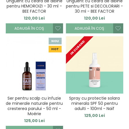
Unguent cu ceara de albine
Unguent cu ceara de albine
pentru HEMOROIZI - 30 ml -
pentru PETE si DECOLORARI -
BEE FACTOR
30 ml - BEE FACTOR
120,00 Lei
120,00 Lei
ADAUGĂ ÎN COŞ
ADAUGĂ ÎN COŞ
NOU
IN CURAND
HOT
Ser pentru scalp cu infuzie
Spray cu protectie solara
de minerale naturale pentru
minerala SPF 50 pentru
cresterea parului - 50 ml -
adulti - 100ml - Naïf
Moérie
125,00 Lei
125,00 Lei