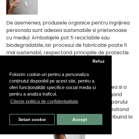
De asemenea, produsele organice pentru ingrijirea
personala sunt adesea sustenabile si prietenoase
cu mediul. Ambalajele pot fi reciclabile sau
biodegradabile, iar procesul de fabricatie poate fi
mai sustenabil, respectand principiile de protectie
a mediului.
Refuz
In concluzie, ingrijirea personala cu produse
Folosim cookie-uri pentru a personaliza
organice reprezinta o optiune sanatoasa si
conținutul disponibil pe acest site, pentru a
responsabila pentru a-ti mentine frumusetea si a
oferi funcționalităti specifice social media și
avea grija de tine in armonie cu natura. Alegand
pentru a analiza traficul.
produse organice, te asiguri ca oferi pielii si parului
Citeste politica de confidentialitate
tau ingrijirea de calitate de care au nevoie, evitand
expunerea la chimicale daunatoare si contribuind la
Setari cookie
Accept
sustenabilitatea mediului.
FILTREAZA PRODUSELE