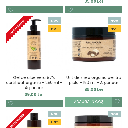
35,00 Lei
NOU
NOU
IN CURAND
HOT
HOT
Gel de aloe vera 97%
Unt de shea organic pentru
certificat organic - 250 ml -
piele - 150 ml - Arganour
Arganour
39,00 Lei
39,00 Lei
ADAUGĂ ÎN COŞ
NOU
NOU
IN CURAND
HOT