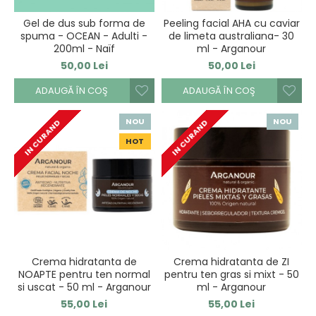
Gel de dus sub forma de
Peeling facial AHA cu caviar
spuma - OCEAN - Adulti -
de limeta australiana- 30
200ml - Naïf
ml - Arganour
50,00 Lei
50,00 Lei
ADAUGĂ ÎN COŞ
ADAUGĂ ÎN COŞ
NOU
NOU
IN CURAND
IN CURAND
HOT
Crema hidratanta de
Crema hidratanta de ZI
NOAPTE pentru ten normal
pentru ten gras si mixt - 50
si uscat - 50 ml - Arganour
ml - Arganour
55,00 Lei
55,00 Lei