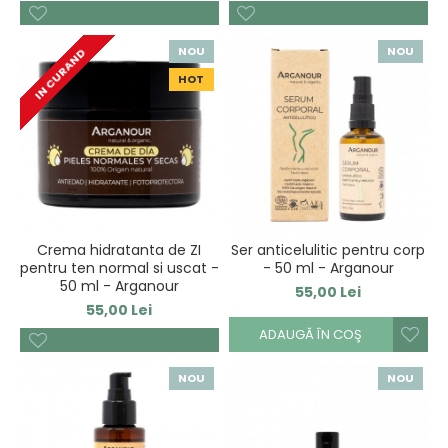
NOU
NOU
IN CURAND
HOT
Crema hidratanta de ZI
Ser anticelulitic pentru corp
pentru ten normal si uscat -
- 50 ml - Arganour
50 ml - Arganour
55,00 Lei
55,00 Lei
ADAUGĂ ÎN COŞ
NOU
NOU