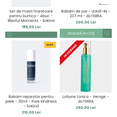
Set de masti hranitoare
Balsam de par - LEAVE-IN -
pentru burtica - 4buc -
237 ml - doTERRA
Blissful Moments - SoKind
200,00 Lei
185,00 Lei
ADAUGĂ ÎN COŞ
HOT
IN CURAND
Balsam reparator pentru
Lotiune tonica - Verage -
piele - 30ml - Pure Kindness
doTERRA
- SoKind
250,00 Lei
210,00 Lei