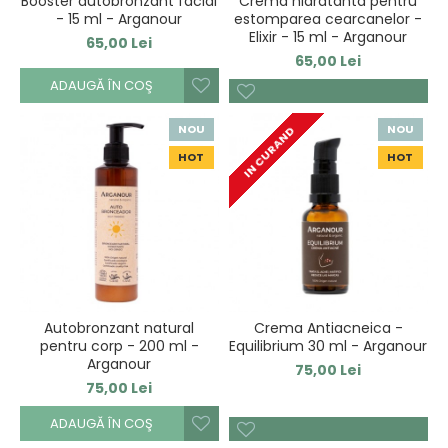
Booster autobronzant facial
Crema hidratanta pentru
- 15 ml - Arganour
estomparea cearcanelor -
Elixir - 15 ml - Arganour
65,00 Lei
65,00 Lei
ADAUGĂ ÎN COŞ
NOU
NOU
IN CURAND
HOT
HOT
Autobronzant natural
Crema Antiacneica -
pentru corp - 200 ml -
Equilibrium 30 ml - Arganour
Arganour
75,00 Lei
75,00 Lei
ADAUGĂ ÎN COŞ