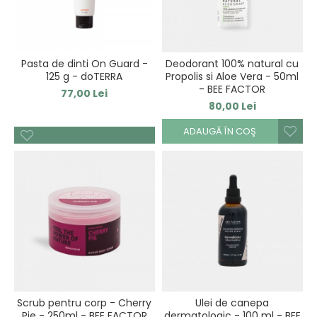
Pasta de dinti On Guard -
Deodorant 100% natural cu
125 g - doTERRA
Propolis si Aloe Vera - 50ml
- BEE FACTOR
77,00 Lei
80,00 Lei
ADAUGĂ ÎN COŞ
Scrub pentru corp - Cherry
Ulei de canepa
Pie - 250ml - BEE FACTOR
dermatologic - 100 ml - BEE