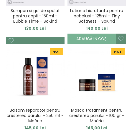
Sampon si gel de spalat
Lotiune hidratanta pentru
pentru copii - 150ml -
bebelusi - 125ml - Tiny
Bubble Time - SoKind
Softness - SoKind
130,00 Lei
140,00 Lei
ADAUGĂ ÎN COŞ
HOT
HOT
Balsam reparator pentru
Masca tratament pentru
cresterea parului - 250 ml -
cresterea parului - 100 gr -
Moérie
Moérie
145,00 Lei
145,00 Lei