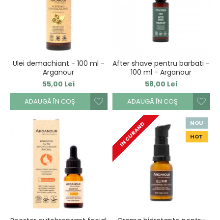
Ulei demachiant - 100 ml -
After shave pentru barbati -
Arganour
100 ml - Arganour
55,00 Lei
58,00 Lei
ADAUGĂ ÎN COŞ
ADAUGĂ ÎN COŞ
NOU
IN CURAND
HOT