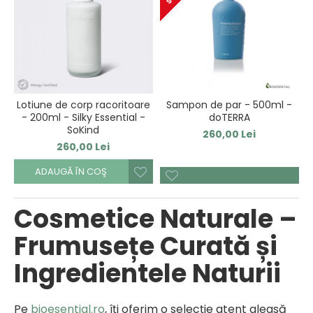
Lotiune de corp racoritoare
Sampon de par - 500ml -
- 200ml - Silky Essential -
doTERRA
SoKind
260,00 Lei
260,00 Lei
ADAUGĂ ÎN COŞ
Cosmetice Naturale –
Frumusețe Curată și
Ingredientele Naturii
Pe
bioesential.ro
, îți oferim o selecție atent aleasă