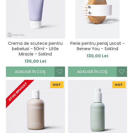
Crema de scutece pentru
Perie pentru periaj uscat -
bebelusi - 50ml - Little
Renew You - SoKind
Miracle - SoKind
130,00 Lei
130,00 Lei
ADAUGĂ ÎN COŞ
ADAUGĂ ÎN COŞ
STOC EPUIZAT
HOT
HOT