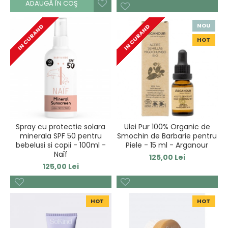
ADAUGĂ ÎN COŞ
NOU
IN CURAND
IN CURAND
HOT
Spray cu protectie solara
Ulei Pur 100% Organic de
minerala SPF 50 pentru
Smochin de Barbarie pentru
bebelusi si copii - 100ml -
Piele - 15 ml - Arganour
Naïf
125,00 Lei
125,00 Lei
HOT
HOT