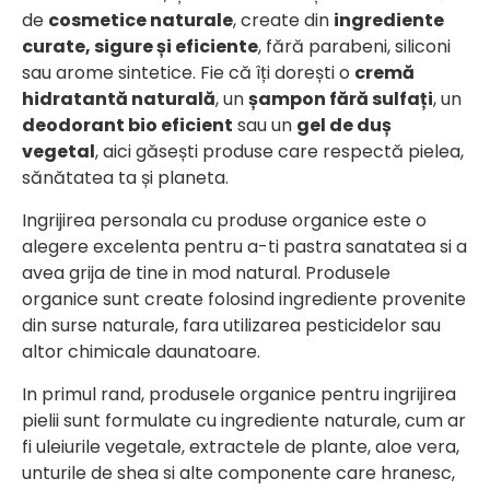
de
cosmetice naturale
, create din
ingrediente
curate, sigure și eficiente
, fără parabeni, siliconi
sau arome sintetice. Fie că îți dorești o
cremă
hidratantă naturală
, un
șampon fără sulfați
, un
deodorant bio eficient
sau un
gel de duș
vegetal
, aici găsești produse care respectă pielea,
sănătatea ta și planeta.
Ingrijirea personala cu produse organice este o
alegere excelenta pentru a-ti pastra sanatatea si a
avea grija de tine in mod natural. Produsele
organice sunt create folosind ingrediente provenite
din surse naturale, fara utilizarea pesticidelor sau
altor chimicale daunatoare.
In primul rand, produsele organice pentru ingrijirea
pielii sunt formulate cu ingrediente naturale, cum ar
fi uleiurile vegetale, extractele de plante, aloe vera,
unturile de shea si alte componente care hranesc,