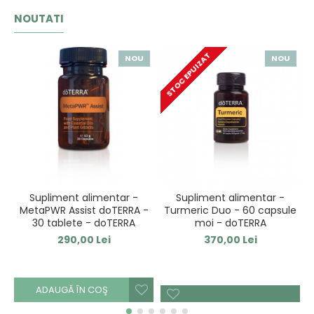
NOUTATI
STOC EPUIZAT
NOU
NOU
Supliment alimentar -
Supliment alimentar -
MetaPWR Assist doTERRA -
Turmeric Duo - 60 capsule
e
30 tablete - doTERRA
moi - doTERRA
290,00 Lei
370,00 Lei
ADAUGĂ ÎN COŞ