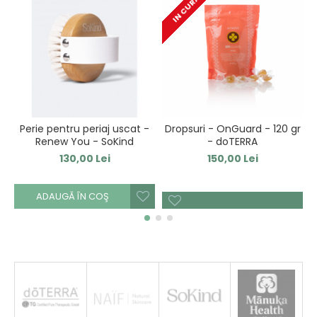
IN CURAND
Perie pentru periaj uscat -
Dropsuri - OnGuard - 120 gr
Renew You - SoKind
- doTERRA
130,00 Lei
150,00 Lei
ADAUGĂ ÎN COŞ