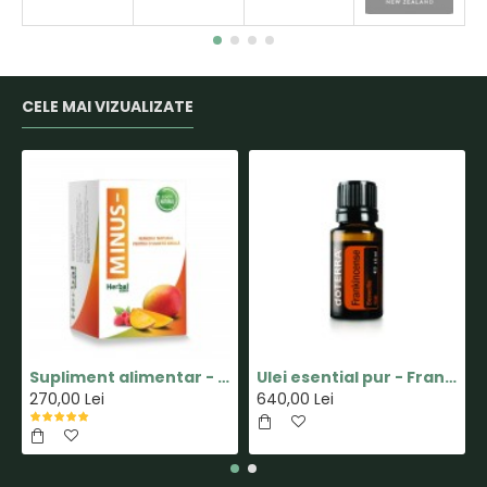
CELE MAI VIZUALIZATE
Supliment alimentar - Capsula MINUS - Pastile pentru Slabit 100% Naturale - Herbal New Life
Ulei esential pur - Frankincense(Tamaie) - 15ml - doTERRA
270,00 Lei
640,00 Lei