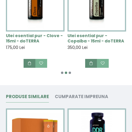
u
Ulei esential pur - Clove -
Ulei esential pur -
U
15ml - doTERRA
Copaiba - 15ml - doTERRA
E
175,00 Lei
350,00 Lei
1
PRODUSE SIMILARE
CUMPARATE IMPREUNA