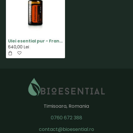
Ulei esential pur - Frankincense(Tamaie) - 15ml - doTERRA
640,00 Lei
Timisoara, Romania
0760 672 388
contact@bioesential.ro