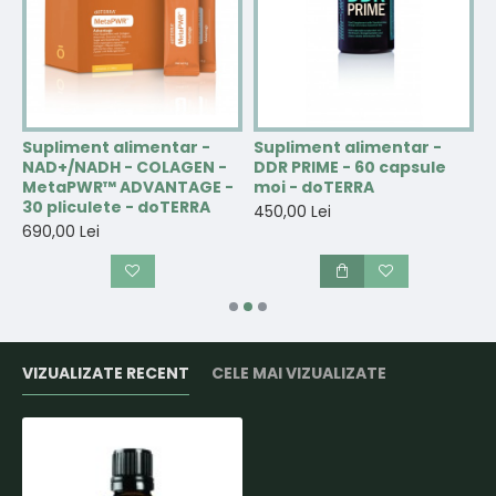
Supliment alimentar -
Supliment alimentar -
S
NAD+/NADH - COLAGEN -
DDR PRIME - 60 capsule
e
MetaPWR™ ADVANTAGE -
moi - doTERRA
p
30 pliculete - doTERRA
t
450,00 Lei
690,00 Lei
3
VIZUALIZATE RECENT
CELE MAI VIZUALIZATE