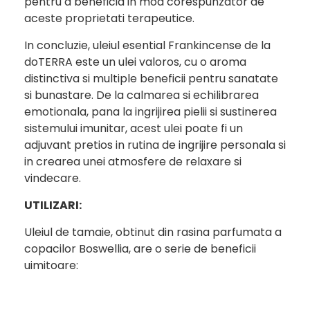
pentru a beneficia in mod corespunzator de
aceste proprietati terapeutice.
In concluzie, uleiul esential Frankincense de la
doTERRA este un ulei valoros, cu o aroma
distinctiva si multiple beneficii pentru sanatate
si bunastare. De la calmarea si echilibrarea
emotionala, pana la ingrijirea pielii si sustinerea
sistemului imunitar, acest ulei poate fi un
adjuvant pretios in rutina de ingrijire personala si
in crearea unei atmosfere de relaxare si
vindecare.
UTILIZARI:
Uleiul de tamaie, obtinut din rasina parfumata a
copacilor Boswellia, are o serie de beneficii
uimitoare: