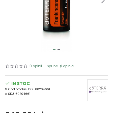
0 opinii
-
Spune-ţi opinia
IN STOC
Cod produs:
DO- 60204661
SKU:
60204661