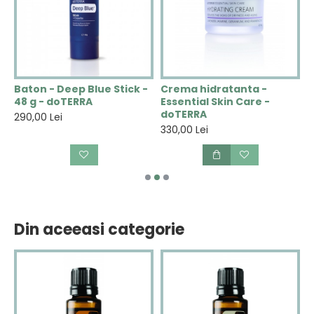
N
Baton - Deep Blue Stick -
Crema hidratanta -
C
48 g - doTERRA
Essential Skin Care -
V
doTERRA
290,00 Lei
2
330,00 Lei
Din aceeasi categorie