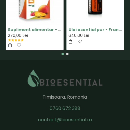
Supliment alimentar - Capsula MINUS - Pastile pentru Slabit 100% Naturale - Herbal New Life
Ulei esential pur - Frankincense(Tamaie) - 15ml - doTERRA
270,00 Lei
640,00 Lei
Timisoara, Romania
0760 672 388
contact@bioesential.ro