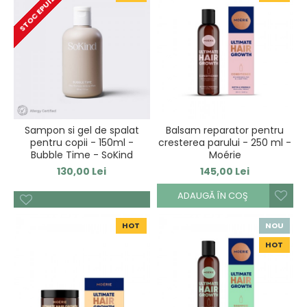
STOC EPUIZAT
Sampon si gel de spalat
Balsam reparator pentru
pentru copii - 150ml -
cresterea parului - 250 ml -
Bubble Time - SoKind
Moérie
130,00 Lei
145,00 Lei
ADAUGĂ ÎN COŞ
HOT
NOU
HOT