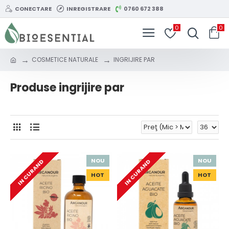
CONECTARE
INREGISTRARE
0760 672 388
0
0
COSMETICE NATURALE
INGRIJIRE PAR
Produse ingrijire par
NOU
NOU
IN CURAND
IN CURAND
HOT
HOT