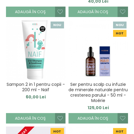
40,00 Lei
ADAUGĂ ÎN COŞ
ADAUGĂ ÎN COŞ
NOU
NOU
HOT
Sampon 2 in 1 pentru copii -
Ser pentru scalp cu infuzie
200 ml - Naif
de minerale naturale pentru
cresterea parului - 50 ml -
60,00 Lei
Moérie
125,00 Lei
ADAUGĂ ÎN COŞ
ADAUGĂ ÎN COŞ
HOT
HOT