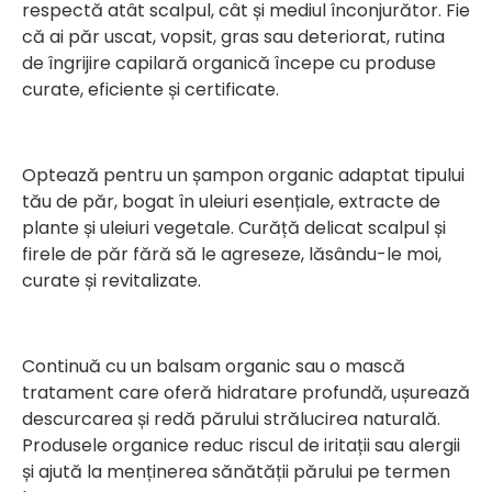
respectă atât scalpul, cât și mediul înconjurător. Fie
că ai păr uscat, vopsit, gras sau deteriorat, rutina
de îngrijire capilară organică începe cu produse
curate, eficiente și certificate.
Optează pentru un șampon organic adaptat tipului
tău de păr, bogat în uleiuri esențiale, extracte de
plante și uleiuri vegetale. Curăță delicat scalpul și
firele de păr fără să le agreseze, lăsându-le moi,
curate și revitalizate.
Continuă cu un balsam organic sau o mască
tratament care oferă hidratare profundă, ușurează
descurcarea și redă părului strălucirea naturală.
Produsele organice reduc riscul de iritații sau alergii
și ajută la menținerea sănătății părului pe termen