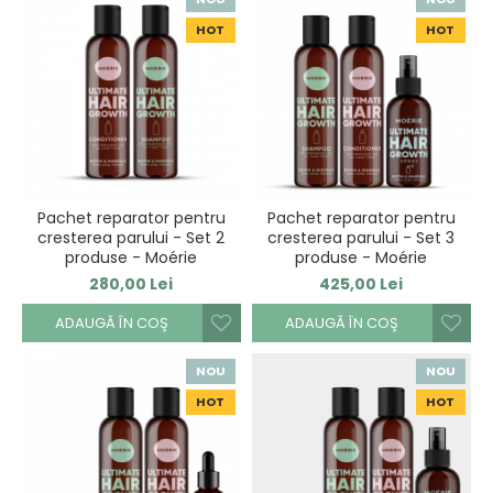
HOT
HOT
Pachet reparator pentru
Pachet reparator pentru
cresterea parului - Set 2
cresterea parului - Set 3
produse - Moérie
produse - Moérie
280,00 Lei
425,00 Lei
ADAUGĂ ÎN COŞ
ADAUGĂ ÎN COŞ
NOU
NOU
HOT
HOT