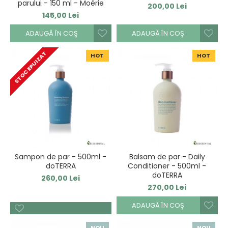
parului - 150 ml - Moérie
200,00 Lei
145,00 Lei
ADAUGĂ ÎN COŞ
ADAUGĂ ÎN COŞ
STOC EPUIZAT
HOT
HOT
Sampon de par - 500ml -
Balsam de par - Daily
doTERRA
Conditioner - 500ml -
doTERRA
260,00 Lei
270,00 Lei
ADAUGĂ ÎN COŞ
NOU
NOU