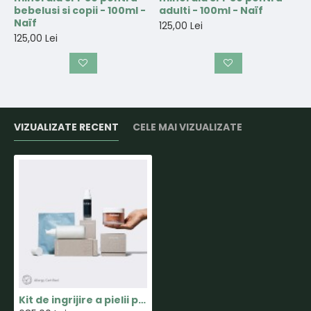
bebelusi si copii - 100ml -
adulti - 100ml - Naïf
Naïf
125,00 Lei
125,00 Lei
VIZUALIZATE RECENT
CELE MAI VIZUALIZATE
Kit de ingrijire a pielii pentru femei in sarcina - Dear Mom - SoKind