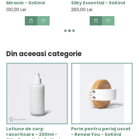
Miracle - SoKind
Silky Essential - SoKind
T
130,00 Lei
260,00 Lei
1
Din aceeasi categorie
u
Lotiune de corp
Perie pentru periaj uscat
S
racoritoare - 200ml -
- Renew You - SoKind
p