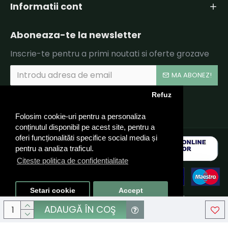
Informatii cont
Aboneaza-te la newsletter
Inscrie-te pentru a primi noutati si oferte grozave
MA ABONEZ!
Refuz
Am citit şi sunt de acord cu
Politica de Confidentialitate si Termeni si Conditii.
Folosim cookie-uri pentru a personaliza
conținutul disponibil pe acest site, pentru a
oferi funcționalităti specifice social media și
pentru a analiza traficul.
Citeste politica de confidentialitate
Setari cookie
Accept
© 2024 CARUSEL LPTG TEAM SRL, CIF: RO40324910 - Toate
drepturile rezervate - by DevPro.ro
ADAUGĂ ÎN COŞ