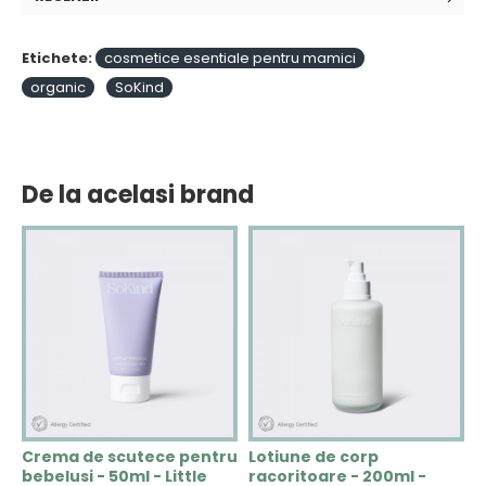
Etichete:
cosmetice esentiale pentru mamici
organic
SoKind
De la acelasi brand
u
Crema de scutece pentru
Lotiune de corp
L
bebelusi - 50ml - Little
racoritoare - 200ml -
p