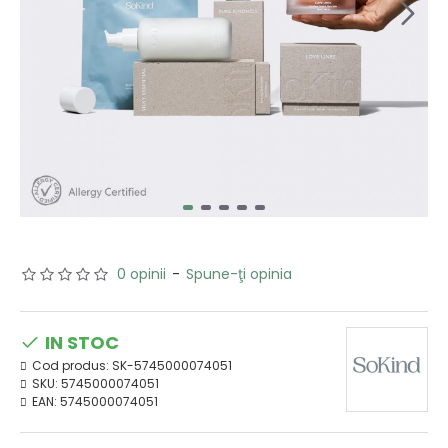
0 opinii
-
Spune-ţi opinia
IN STOC
Cod produs:
SK-5745000074051
SKU:
5745000074051
EAN:
5745000074051