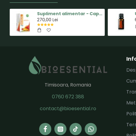
Supliment alimentar - Capsula MINUS - Pastile pentru Slabit 100% Naturale - Herbal New Life
270,00 Lei
Inf
Des
Cum
Timisoara, Romania
Tran
0760 672 388
Met
contact@bioesential.ro
Poli
Term
Poli