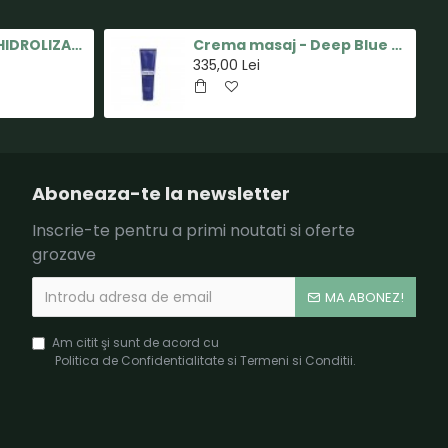
COLAGEN MARIN HIDROLIZAT GOLD pentru OASE SI PIELE - 165gr - Vild Nord
Crema masaj - Deep Blue Rub - 120ml - doTERRA
335,00 Lei
Aboneaza-te la newsletter
Inscrie-te pentru a primi noutati si oferte
grozave
MA ABONEZ!
Am citit şi sunt de acord cu
Politica de Confidentialitate si Termeni si Conditii.