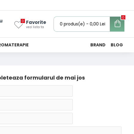
0
u
0
Favorite
0 produs(e) - 0,00 Lei
vezi lista ta
ROMATERAPIE
BRAND
BLOG
pleteaza formularul de mai jos