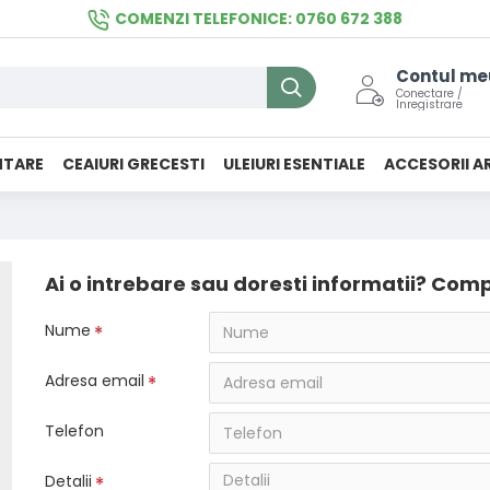
COMENZI TELEFONICE: 0760 672 388
Contul me
Conectare /
Inregistrare
NTARE
CEAIURI GRECESTI
ULEIURI ESENTIALE
ACCESORII A
Ai o intrebare sau doresti informatii? Com
Nume
Adresa email
Telefon
Detalii