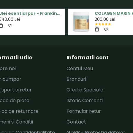
Ulei esential pur - Frankincense(Tamaie) - 15ml - doTERRA
640,00 Lei
200,00 Lei
ormatii utile
Informatii cont
pre noi
Contul Meu
 cumpar
Branduri
sport si retur
Oferte Speciale
ode de plata
Istoric Comenzi
tica de returnare
Formular retur
eni si Conditii
Contact
tica de Confidentialitate
GDPR - Protectia datelor