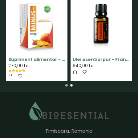
Supliment alimentar - Capsula MINUS - Pastile pentru Slabit 100% Naturale - Herbal New Life
Ulei esential pur - Frankincense(Tamaie) - 15ml - doTERRA
270,00 Lei
640,00 Lei
Timisoara, Romania