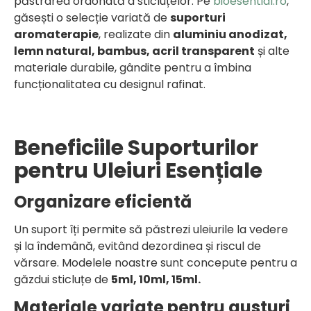
păstrarea ordonată a sticluțelor. Pe
bioesential.ro
,
găsești o selecție variată de
suporturi
aromaterapie
, realizate din
aluminiu anodizat,
lemn natural, bambus, acril transparent
și alte
materiale durabile, gândite pentru a îmbina
funcționalitatea cu designul rafinat.
Beneficiile Suporturilor
pentru Uleiuri Esențiale
Organizare eficientă
Un suport îți permite să păstrezi uleiurile la vedere
și la îndemână, evitând dezordinea și riscul de
vărsare. Modelele noastre sunt concepute pentru a
găzdui sticluțe de
5ml, 10ml, 15ml.
Materiale variate pentru gusturi