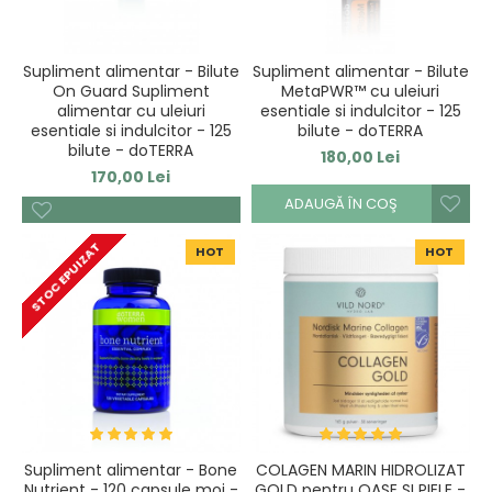
Supliment alimentar - Bilute
Supliment alimentar - Bilute
On Guard Supliment
MetaPWR™ cu uleiuri
alimentar cu uleiuri
esentiale si indulcitor - 125
esentiale si indulcitor - 125
bilute - doTERRA
bilute - doTERRA
180,00 Lei
170,00 Lei
ADAUGĂ ÎN COŞ
STOC EPUIZAT
HOT
HOT
Supliment alimentar - Bone
COLAGEN MARIN HIDROLIZAT
Nutrient - 120 capsule moi -
GOLD pentru OASE SI PIELE -