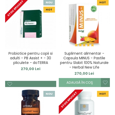
STOC EPUIZAT
NOU
HOT
HOT
Probiotice pentru copii si
Supliment alimentar -
adulti - PB Assist + - 30
Capsula MINUS - Pastile
pliculete - doTERRA
pentru Slabit 100% Naturale
- Herbal New Life
270,00 Lei
270,00 Lei
ADAUGĂ ÎN COŞ
STOC EPUIZAT
NOU
HOT