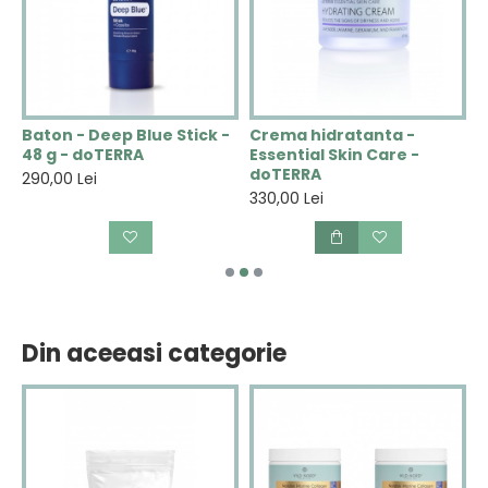
N
Baton - Deep Blue Stick -
Crema hidratanta -
C
48 g - doTERRA
Essential Skin Care -
V
doTERRA
290,00 Lei
2
330,00 Lei
Din aceeasi categorie