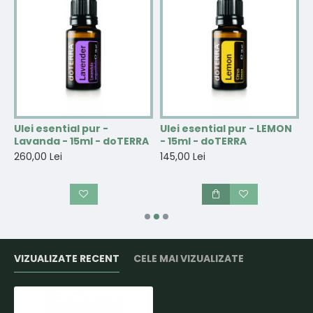
Ulei esential pur -
Ulei esential pur - LEMON
S
Lavanda - 15ml - doTERRA
- 15ml - doTERRA
L
u
d
260,00 Lei
145,00 Lei
6
VIZUALIZATE RECENT
CELE MAI VIZUALIZATE