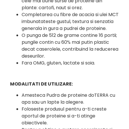
cele mai bune surse de proteine din
plante: cartofi, naut si orez.
Completarea cu fibre de acacia si ulei MCT
imbunatateste gustul, textura si senzatia
generala in gura a pudrei de proteine.
O punga de 512 de grame contine 16 portii;
pungile contin cu 60% mai putin plastic
decat caserolele, contribuind la reducerea
deseurilor.
Fara OMG, gluten, lactate si soia.
MODALITATI DE UTILIZARE:
Amesteca Pudra de proteine doTERRA cu
apa sau un lapte la alegere.
Foloseste produsul pentru a-ti creste
aportul de proteine si a-ti atinge
obiectivele.