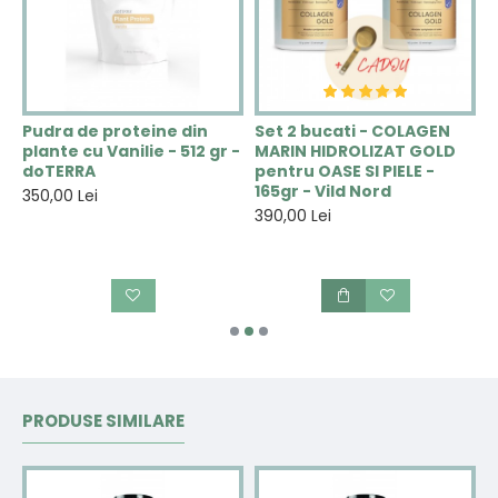
i
Pudra de proteine din
Set 2 bucati - COLAGEN
S
plante cu Vanilie - 512 gr -
MARIN HIDROLIZAT GOLD
B
doTERRA
pentru OASE SI PIELE -
u
165gr - Vild Nord
i
350,00 Lei
d
390,00 Lei
1
PRODUSE SIMILARE