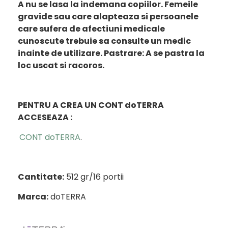
A nu se lasa la indemana copiilor. Femeile
gravide sau care alapteaza si persoanele
care sufera de afectiuni medicale
cunoscute trebuie sa consulte un medic
inainte de utilizare. Pastrare: A se pastra la
loc uscat si racoros.
PENTRU A CREA UN CONT doTERRA
ACCESEAZA :
CONT doTERRA
.
Cantitate:
512 gr/16 portii
Marca:
doTERRA