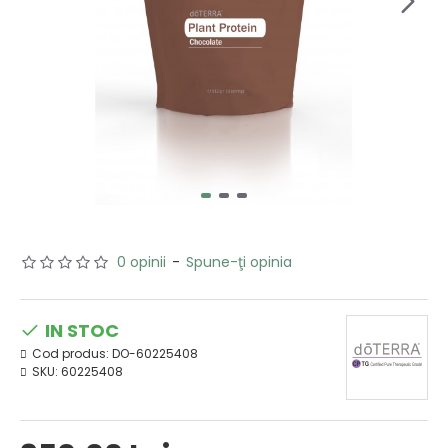
0 opinii
-
Spune-ţi opinia
IN STOC
Cod produs:
DO-60225408
SKU:
60225408