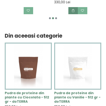
330,00 Lei
Din aceeasi categorie
i
Pudra de proteine din
Pudra de proteine din
S
plante cu Ciocolata - 512
plante cu Vanilie - 512 gr -
M
gr - doTERRA
doTERRA
p
1