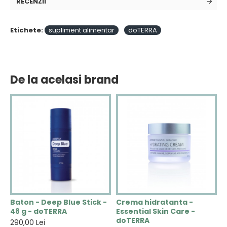
RECENZII
Etichete:
supliment alimentar
doTERRA
De la acelasi brand
N
Baton - Deep Blue Stick -
Crema hidratanta -
C
48 g - doTERRA
Essential Skin Care -
V
doTERRA
290,00 Lei
2