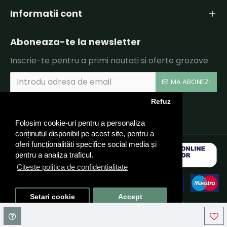
Informatii cont
Aboneaza-te la newsletter
Inscrie-te pentru a primi noutati si oferte grozave
MA ABONEZ!
Refuz
Am citit şi sunt de acord cu
Politica de Confidentialitate si Termeni si Conditii.
Folosim cookie-uri pentru a personaliza
conținutul disponibil pe acest site, pentru a
oferi funcționalităti specifice social media și
pentru a analiza traficul.
Citeste politica de confidentialitate
Setari cookie
Accept
© 2024 CARUSEL LPTG TEAM SRL, CIF: RO40324910 - Toate
drepturile rezervate - by DevPro.ro