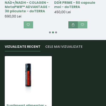
NAD+/NADH - COLAGEN -
DDR PRIME - 60 capsule
e
MetaPWR™ ADVANTAGE -
moi - doTERRA
p
30 pliculete - doTERRA
t
450,00 Lei
690,00 Lei
3
VIZUALIZATE RECENT
CELE MAI VIZUALIZATE
Supliment alimentar - Bilute On Guard Supliment alimentar cu uleiuri esentiale si indulcitor - 125 bilute - doTERRA