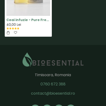
Ceai infuzie - Pure Freshness - 10 pliculete - Anassa
40,00 Lei
Timisoara, Romania
0760 672 388
contact@bioesential.ro