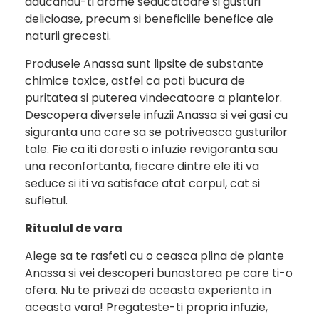
aducandu-ti arome seducatoare si gusturi
delicioase, precum si beneficiile benefice ale
naturii grecesti.
Produsele Anassa sunt lipsite de substante
chimice toxice, astfel ca poti bucura de
puritatea si puterea vindecatoare a plantelor.
Descopera diversele infuzii Anassa si vei gasi cu
siguranta una care sa se potriveasca gusturilor
tale. Fie ca iti doresti o infuzie revigoranta sau
una reconfortanta, fiecare dintre ele iti va
seduce si iti va satisface atat corpul, cat si
sufletul.
Ritualul de vara
Alege sa te rasfeti cu o ceasca plina de plante
Anassa si vei descoperi bunastarea pe care ti-o
ofera. Nu te privezi de aceasta experienta in
aceasta vara! Pregateste-ti propria infuzie,