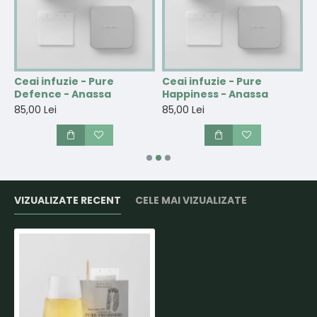
-
Ceai infuzie - Pure
Ceai infuzie - Pure
C
Defence - Anassa
Happiness - Anassa
-
85,00 Lei
85,00 Lei
8
VIZUALIZATE RECENT
CELE MAI VIZUALIZATE