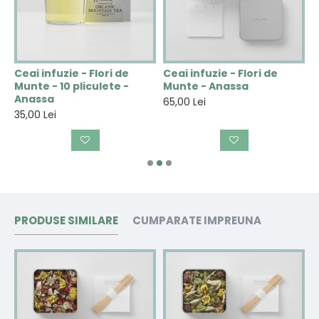
Ceai infuzie - Flori de
Ceai infuzie - Flori de
C
Munte - 10 pliculete -
Munte - Anassa
V
Anassa
A
65,00 Lei
35,00 Lei
3
PRODUSE SIMILARE
CUMPARATE IMPREUNA