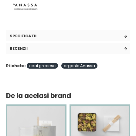
SPECIFICATII
RECENZII
Etichete:
ceai grecesc
organic Anassa
De la acelasi brand