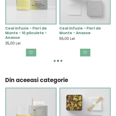
Ceai infuzie - Flori de
Ceai infuzie - Flori de
C
Munte - 10 pliculete -
Munte - Anassa
V
Anassa
A
65,00 Lei
35,00 Lei
3
Din aceeasi categorie