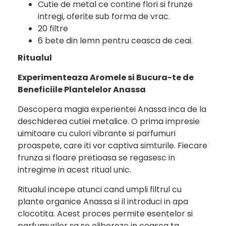
Cutie de metal ce contine flori si frunze
intregi, oferite sub forma de vrac.
20 filtre
6 bete din lemn pentru ceasca de ceai.
Ritualul
Experimenteaza Aromele si Bucura-te de
Beneficiile Plantelelor Anassa
Descopera magia experientei Anassa inca de la
deschiderea cutiei metalice. O prima impresie
uimitoare cu culori vibrante si parfumuri
proaspete, care iti vor captiva simturile. Fiecare
frunza si floare pretioasa se regasesc in
intregime in acest ritual unic.
Ritualul incepe atunci cand umpli filtrul cu
plante organice Anassa si il introduci in apa
clocotita. Acest proces permite esentelor si
parfumurilor sa se elibereze in ceasca ta,