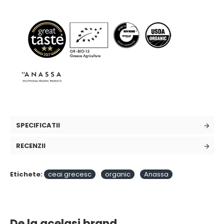
SPECIFICATII
RECENZII
Etichete:
ceai grecesc
organic
Anassa
De la acelasi brand