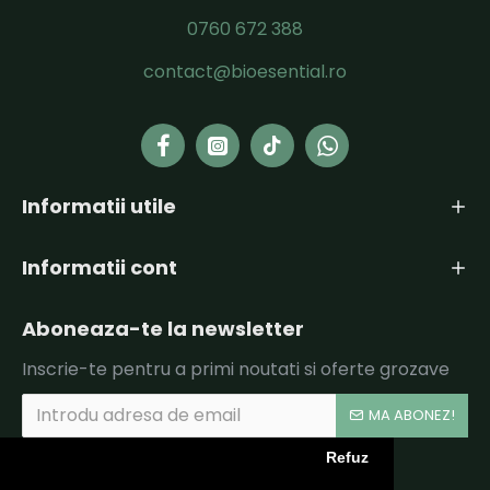
0760 672 388
contact@bioesential.ro
Informatii utile
Informatii cont
Aboneaza-te la newsletter
Inscrie-te pentru a primi noutati si oferte grozave
MA ABONEZ!
Refuz
Am citit şi sunt de acord cu
Politica de Confidentialitate si Termeni si Conditii.