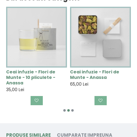
Ceai infuzie - Flori de
Ceai infuzie - Flori de
C
Munte - 10 pliculete -
Munte - Anassa
V
Anassa
A
65,00 Lei
35,00 Lei
3
PRODUSE SIMILARE
CUMPARATE IMPREUNA