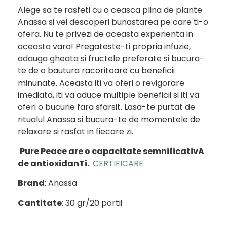
Alege sa te rasfeti cu o ceasca plina de plante
Anassa si vei descoperi bunastarea pe care ti-o
ofera. Nu te privezi de aceasta experienta in
aceasta vara! Pregateste-ti propria infuzie,
adauga gheata si fructele preferate si bucura-
te de o bautura racoritoare cu beneficii
minunate. Aceasta iti va oferi o revigorare
imediata, iti va aduce multiple beneficii si iti va
oferi o bucurie fara sfarsit. Lasa-te purtat de
ritualul Anassa si bucura-te de momentele de
relaxare si rasfat in fiecare zi.
Pure Peace are o capacitate semnificativA
de antioxidanTi.
.
CERTIFICARE
Brand
: Anassa
Cantitate
: 30 gr/20 portii