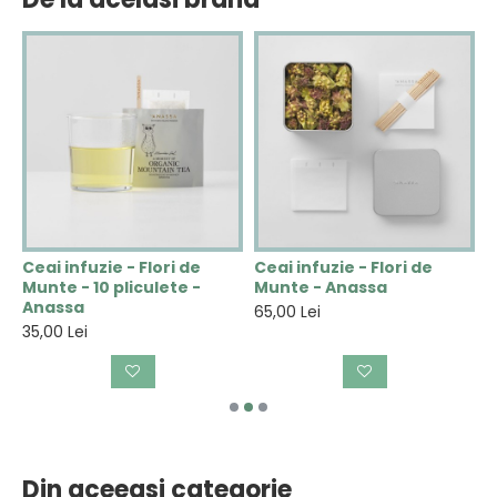
Ceai infuzie - Flori de
Ceai infuzie - Flori de
C
Munte - 10 pliculete -
Munte - Anassa
V
Anassa
A
65,00 Lei
35,00 Lei
3
Din aceeasi categorie