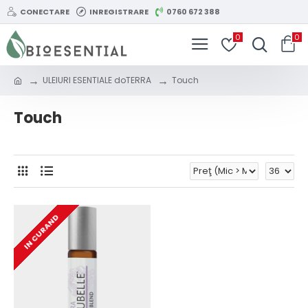
CONECTARE
INREGISTRARE
0760 672 388
0
0
ULEIURI ESENTIALE doTERRA
Touch
Touch
IN CURAND