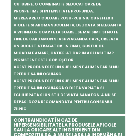
CU IUBIRE, O COMBINATIE SEDUCATOARE DE
PROSPETIME SI INTENSITATE PROFUNDA.
MIEREA ARE O CULOARE ROSU-RUBINIU CU REFLEXII
VIOLETE SI AROMA SUCULENTA, DELICATA SI ELEGANTA
A VISINELOR COAPTE LA SOARE., SE MAI SIMT SI NOTE
FINE DE CARDAMON SI ASHWAGANDA CARE, CREEAZA
UN BUCHET ATRAGATOR. IN FINAL, GUSTUL DE
MIGADALE AMARE, CATIFELAT DAR IN ACELASI TIMP
PERSISTENT ESTE COPLE
Ș
ITOR.
ACEST PRODUS ESTE UN SUPLIMENT ALIMENTAR SI NU
TREBUIE SA INLOCUIASC
ACEST PRODUS ESTE UN SUPLIMENT ALIMENTAR SI NU
TREBUIE SA INLOCUIASC
Ă
O DIETA VARIATA SI
ECHILIBRATA SI UN STIL DE VIATA SANATOS. A NU SE
DEPASI DOZA RECOMANDATA PENTRU CONSUMUL
ZILNIC.
CONTRAINDICAT ÎN CAZ DE
HIPERSENSIBILITATE LA PRODUSELE APICOLE
SAU LA ORICARE ALT INGREDIENT DIN
COMPOZI
Ț
IA SA. A NU SE LASA
LA INDEMÂNA
Ș
I