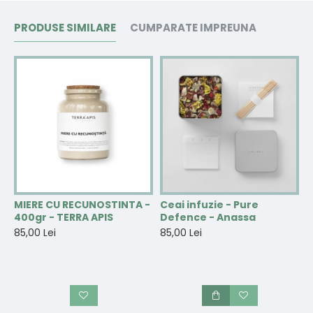
PRODUSE SIMILARE
CUMPARATE IMPREUNA
MIERE CU RECUNOSTINTA -
Ceai infuzie - Pure
C
400gr - TERRA APIS
Defence - Anassa
S
85,00 Lei
85,00 Lei
8