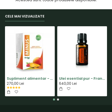
CELE MAI VIZUALIZATE
Supliment alimentar - Capsula MINUS - Pastile pentru Slabit 100% Naturale - Herbal New Life
Ulei esential pur - Frankincense(Tamaie) - 15ml - doTERRA
270,00 Lei
640,00 Lei