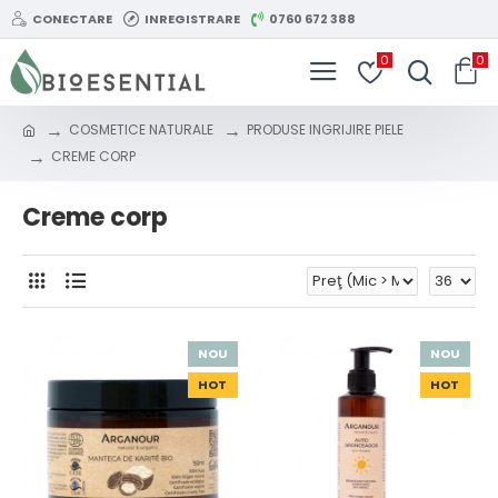
CONECTARE
INREGISTRARE
0760 672 388
0
0
COSMETICE NATURALE
PRODUSE INGRIJIRE PIELE
CREME CORP
Creme corp
NOU
NOU
HOT
HOT