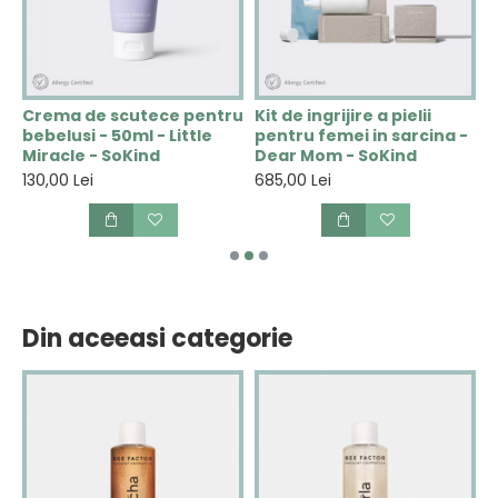
u
Crema de scutece pentru
Kit de ingrijire a pielii
L
bebelusi - 50ml - Little
pentru femei in sarcina -
p
Miracle - SoKind
Dear Mom - SoKind
T
130,00 Lei
685,00 Lei
1
Din aceeasi categorie