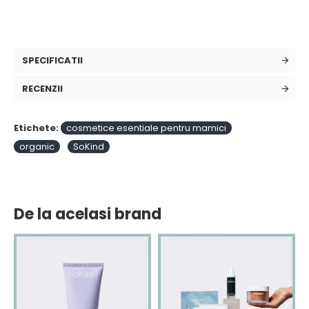
SPECIFICATII
RECENZII
Etichete:
cosmetice esentiale pentru mamici
organic
SoKind
De la acelasi brand