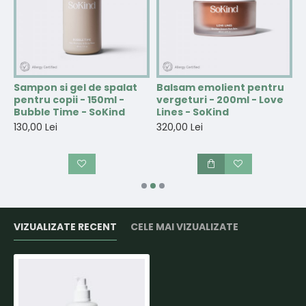
Sampon si gel de spalat
Balsam emolient pentru
S
pentru copii - 150ml -
vergeturi - 200ml - Love
m
Bubble Time - SoKind
Lines - SoKind
b
N
130,00 Lei
320,00 Lei
1
VIZUALIZATE RECENT
CELE MAI VIZUALIZATE