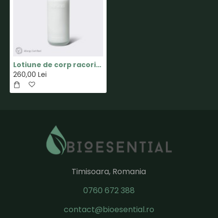
Lotiune de corp racoritoare - 200ml - Silky Essential - SoKind
260,00 Lei
Timisoara, Romania
0760 672 388
contact@bioesential.ro