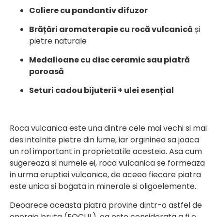
Coliere cu pandantiv difuzor
Brățări aromaterapie cu rocă vulcanică
și
pietre naturale
Medalioane cu disc ceramic sau piatră
poroasă
Seturi cadou bijuterii + ulei esențial
Roca vulcanica este una dintre cele mai vechi si mai
des intalnite pietre din lume, iar orgininea sa joaca
un rol important in proprietatile acesteia. Asa cum
sugereaza si numele ei, roca vulcanica se formeaza
in urma eruptiei vulcanice, de aceea fiecare piatra
este unica si bogata in minerale si oligoelemente.
Deoarece aceasta piatra provine dintr-o astfel de
energie bruta (FOCUL), ea este considerata a fi o