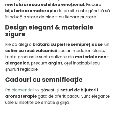
revitalizare sau echilibru emoțional
. Fiecare
bijuterie aromaterapie
de pe site este gândită să
îți aducă o stare de bine – cu fiecare purtare.
Design elegant & materiale
sigure
Fie că alegi o
brățară cu pietre semiprețioase
, un
colier cu rocă vulcanică
sau un medalion clasic,
toate produsele sunt realizate din
materiale non-
alergenice
, precum
argint
, oțel inoxidabil sau
șnururi reglabile.
Cadouri cu semnificație
Pe
bioesential.ro
, găsești și
seturi de bijuterii
aromaterapie
gata de oferit cadou. Sunt elegante,
utile și însoțite de emoție și grijă.