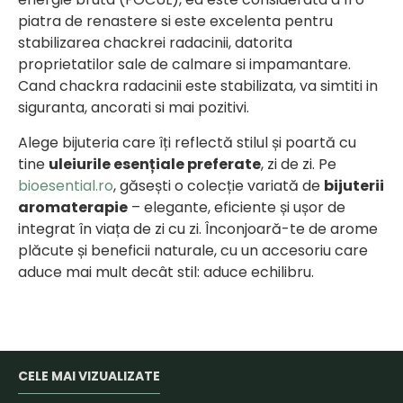
piatra de renastere si este excelenta pentru
stabilizarea chackrei radacinii, datorita
proprietatilor sale de calmare si impamantare.
Cand chackra radacinii este stabilizata, va simtiti in
siguranta, ancorati si mai pozitivi.
Alege bijuteria care îți reflectă stilul și poartă cu
tine
uleiurile esențiale preferate
, zi de zi. Pe
bioesential.ro
, găsești o colecție variată de
bijuterii
aromaterapie
– elegante, eficiente și ușor de
integrat în viața de zi cu zi. Înconjoară-te de arome
plăcute și beneficii naturale, cu un accesoriu care
aduce mai mult decât stil: aduce echilibru.
CELE MAI VIZUALIZATE