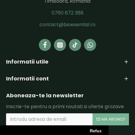
Timisoara, Romania
0760 672 388
contact@bioesential.ro
Informatii utile
Informatii cont
Aboneaza-te la newsletter
Inscrie-te pentru a primi noutati si oferte grozave
MA ABONEZ!
Refuz
Am citit şi sunt de acord cu