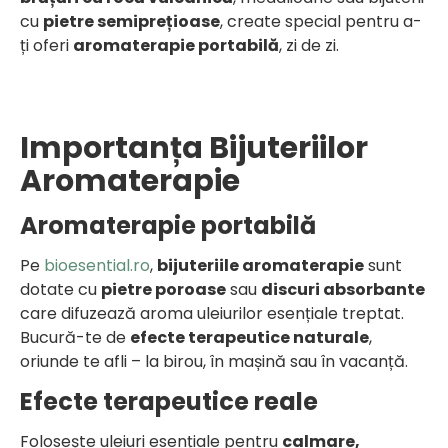
cu
pietre semiprețioase
, create special pentru a-
ți oferi
aromaterapie portabilă
, zi de zi.
Importanța Bijuteriilor
Aromaterapie
Aromaterapie portabilă
Pe
bioesential.ro
,
bijuteriile aromaterapie
sunt
dotate cu
pietre poroase
sau
discuri absorbante
care difuzează aroma uleiurilor esențiale treptat.
Bucură-te de
efecte terapeutice naturale
,
oriunde te afli – la birou, în mașină sau în vacanță.
Efecte terapeutice reale
Folosește uleiuri esențiale pentru
calmare,