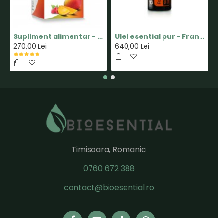
Supliment alimentar - Capsula MINUS - Pastile pentru Slabit 100% Naturale - Herbal New Life
Ulei esential pur - Frankincense(Tamaie) - 15ml - doTERRA
270,00 Lei
640,00 Lei
Timisoara, Romania
0760 672 388
contact@bioesential.ro