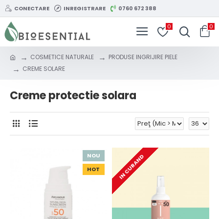
CONECTARE
INREGISTRARE
0760 672 388
0
0
COSMETICE NATURALE
PRODUSE INGRIJIRE PIELE
CREME SOLARE
Creme protectie solara
NOU
IN CURAND
HOT