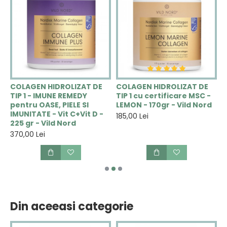
COLAGEN HIDROLIZAT DE
COLAGEN HIDROLIZAT DE
C
TIP 1 - IMUNE REMEDY
TIP 1 cu certificare MSC -
H
pentru OASE, PIELE SI
LEMON - 170gr - Vild Nord
R
IMUNITATE - Vit C+Vit D -
t
185,00 Lei
225 gr - Vild Nord
2
370,00 Lei
3
Din aceeasi categorie