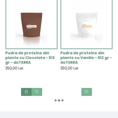
i
Pudra de proteine din
Pudra de proteine din
S
plante cu Ciocolata - 512
plante cu Vanilie - 512 gr -
B
gr - doTERRA
doTERRA
u
i
350,00 Lei
350,00 Lei
d
1