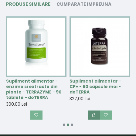
PRODUSE SIMILARE
CUMPARATE IMPREUNA
Supliment alimentar -
Supliment alimentar -
S
enzime si extracte din
CP+ - 60 capsule moi -
L
plante - TERRAZYME - 90
doTERRA
d
tablete - doTERRA
327,00 Lei
6
300,00 Lei