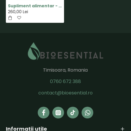
Supliment alimentar - OnGuard Softgel - 60 capsule moi - doTERRA
260,00 Lei
Timisoara, Romania
0760 672 388
contact@bioesential.ro
Informatii utile