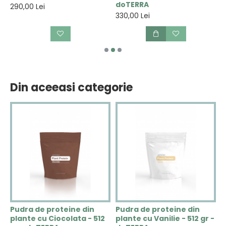
doTERRA
290,00 Lei
2
330,00 Lei
Din aceeasi categorie
i
Pudra de proteine din
Pudra de proteine din
S
plante cu Ciocolata - 512
plante cu Vanilie - 512 gr -
M