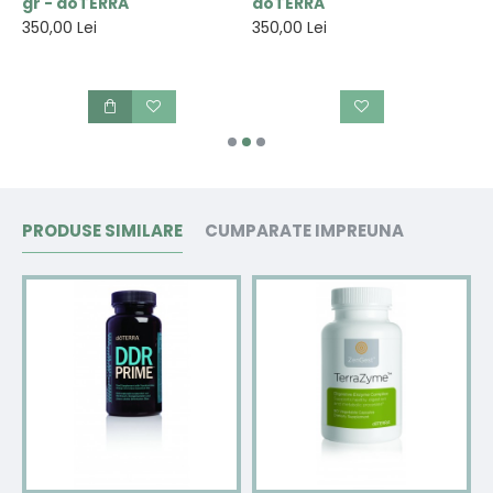
gr - doTERRA
doTERRA
p
1
350,00 Lei
350,00 Lei
3
PRODUSE SIMILARE
CUMPARATE IMPREUNA