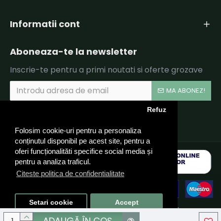
Informatii cont
Aboneaza-te la newsletter
Inscrie-te pentru a primi noutati si oferte grozave
MA ABONEZ!
Refuz
Am citit şi sunt de acord cu
Politica de Confidentialitate si Termeni si Conditii.
Folosim cookie-uri pentru a personaliza
conținutul disponibil pe acest site, pentru a
oferi funcționalităti specifice social media și
pentru a analiza traficul.
Citeste politica de confidentialitate
Setari cookie
Accept
© 2024 CARUSEL LPTG TEAM SRL, CIF: RO40324910 - Toate
drepturile rezervate - by DevPro.ro
ADAUGĂ ÎN COŞ