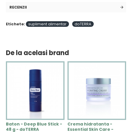
RECENZII
Etichete:
supliment alimentar
doTERRA
De la acelasi brand
N
Baton - Deep Blue Stick -
Crema hidratanta -
C
48 g - doTERRA
Essential Skin Care -
V