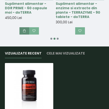
Supliment alimentar -
Supliment alimentar -
S
DDR PRIME - 60 capsule
enzime si extracte din
C
moi - doTERRA
plante - TERRAZYME - 90
d
tablete - doTERRA
450,00 Lei
3
300,00 Lei
VIZUALIZATE RECENT
CELE MAI VIZUALIZATE