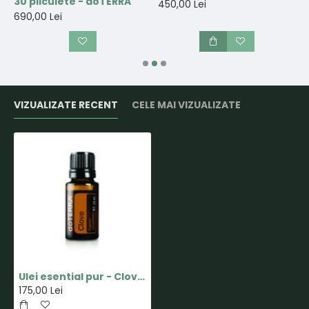
30 pliculete - doTERRA
t
450,00 Lei
690,00 Lei
3
VIZUALIZATE RECENT
CELE MAI VIZUALIZATE
Ulei esential pur - Clove - 15ml - doTERRA
175,00 Lei