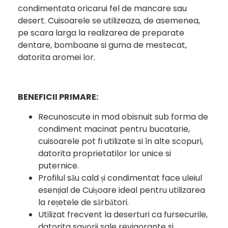
condimentata oricarui fel de mancare sau
desert. Cuisoarele se utilizeaza, de asemenea,
pe scara larga la realizarea de preparate
dentare, bomboane si guma de mestecat,
datorita aromei lor.
BENEFICII PRIMARE:
Recunoscute in mod obisnuit sub forma de
condiment macinat pentru bucatarie,
cuisoarele pot fi utilizate si în alte scopuri,
datorita proprietatilor lor unice si
puternice.
Profilul său cald și condimentat face uleiul
esențial de Cuișoare ideal pentru utilizarea
la rețetele de sărbători.
Utilizat frecvent la deserturi ca fursecurile,
datorita savorii sale revigorante si