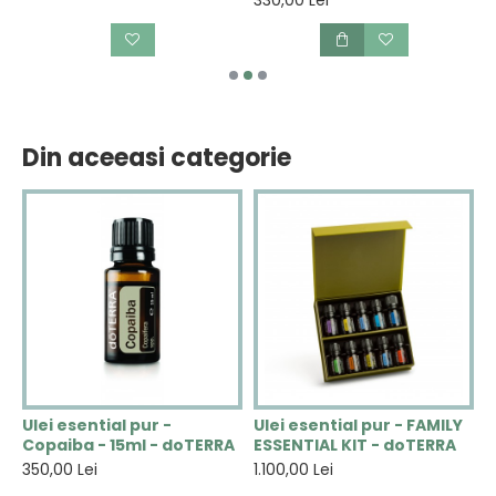
Din aceeasi categorie
u
Ulei esential pur -
Ulei esential pur - FAMILY
U
Copaiba - 15ml - doTERRA
ESSENTIAL KIT - doTERRA
F
1
350,00 Lei
1.100,00 Lei
6