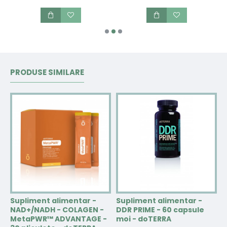
PRODUSE SIMILARE
Supliment alimentar -
Supliment alimentar -
S
NAD+/NADH - COLAGEN -
DDR PRIME - 60 capsule
e
MetaPWR™ ADVANTAGE -
moi - doTERRA
p