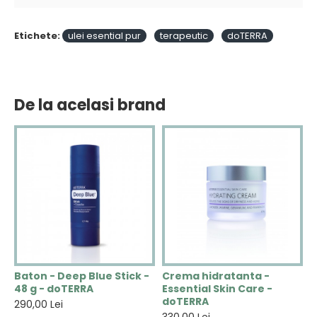
Etichete:
ulei esential pur
terapeutic
doTERRA
De la acelasi brand
N
Baton - Deep Blue Stick -
Crema hidratanta -
C
48 g - doTERRA
Essential Skin Care -
V
doTERRA
290,00 Lei
2
330,00 Lei