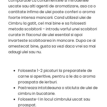
comparatie cu condimentele si mirodeniile
uscate sau alti agenti de aromatizare, asa ca o
cantitate infima de ulei poate conferi o aroma
foarte intensa mancarii. Cand utilizezi ulei de
Cimbru la gatit, cel mai bine e sa folosesti
metoda scobitorii – introdu varful unei scobitori
curate in flaconul de ulei esential si apoi
invarteste scobitoarea in mancare. Dupa ce ai
amestecat bine, gusta sa vezi daca vrei sa mai
adaugi ulei sau nu.
Foloseste 1-2 picaturi la preparatele de
carne si aperitive, pentru a le da o aroma
proaspata de ierburi.
Pastreaza intotdeauna o sticluta de ulei de
cimbru in bucatarie.
Foloseste-l in locul cimbrului uscat sau
proaspat.