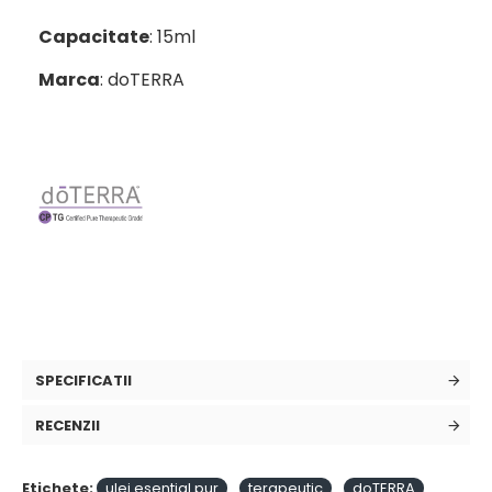
Capacitate
: 15ml
Marca
: doTERRA
SPECIFICATII
RECENZII
Etichete:
ulei esential pur
terapeutic
doTERRA