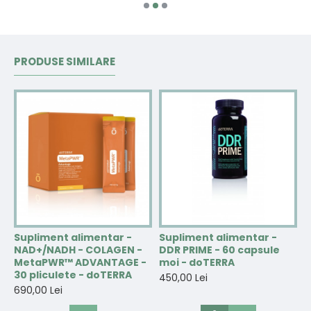
PRODUSE SIMILARE
Supliment alimentar -
Supliment alimentar -
S
NAD+/NADH - COLAGEN -
DDR PRIME - 60 capsule
e
MetaPWR™ ADVANTAGE -
moi - doTERRA
p
30 pliculete - doTERRA
t
450,00 Lei
690,00 Lei
3