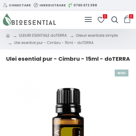
CONECTARE
INREGISTRARE
0760 672 388
0
0
ULEIURI ESENTIALE doTERRA
Uleiuri esentiale simple
Ulei esential pur - Cimbru - 15ml - doTERRA
Ulei esential pur - Cimbru - 15ml - doTERRA
NOU