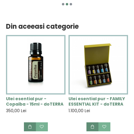
Din aceeasi categorie
-
Ulei esential pur -
Ulei esential pur - FAMILY
U
Copaiba - 15ml - doTERRA
ESSENTIAL KIT - doTERRA
F
1
350,00 Lei
1.100,00 Lei
6