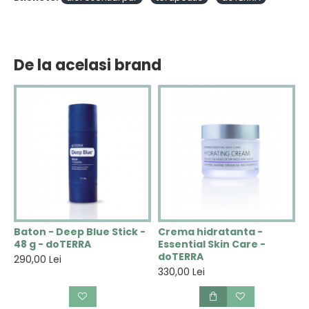
De la acelasi brand
N
Baton - Deep Blue Stick -
Crema hidratanta -
C
48 g - doTERRA
Essential Skin Care -
V
doTERRA
290,00 Lei
2
330,00 Lei