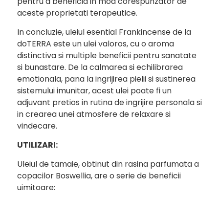
pentru a beneficia in mod corespunzator de
aceste proprietati terapeutice.
In concluzie, uleiul esential Frankincense de la
doTERRA este un ulei valoros, cu o aroma
distinctiva si multiple beneficii pentru sanatate
si bunastare. De la calmarea si echilibrarea
emotionala, pana la ingrijirea pielii si sustinerea
sistemului imunitar, acest ulei poate fi un
adjuvant pretios in rutina de ingrijire personala si
in crearea unei atmosfere de relaxare si
vindecare.
UTILIZARI:
Uleiul de tamaie, obtinut din rasina parfumata a
copacilor Boswellia, are o serie de beneficii
uimitoare: