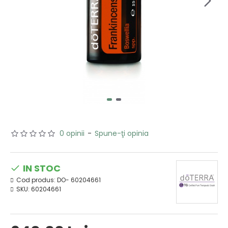
0 opinii
-
Spune-ţi opinia
IN STOC
Cod produs:
DO- 60204661
SKU:
60204661