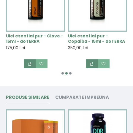
u
Ulei esential pur - Clove -
Ulei esential pur -
U
15ml - doTERRA
Copaiba - 15ml - doTERRA
E
175,00 Lei
350,00 Lei
1
PRODUSE SIMILARE
CUMPARATE IMPREUNA