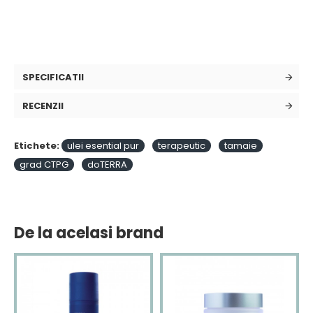
SPECIFICATII
RECENZII
Etichete:
ulei esential pur
terapeutic
tamaie
grad CTPG
doTERRA
De la acelasi brand