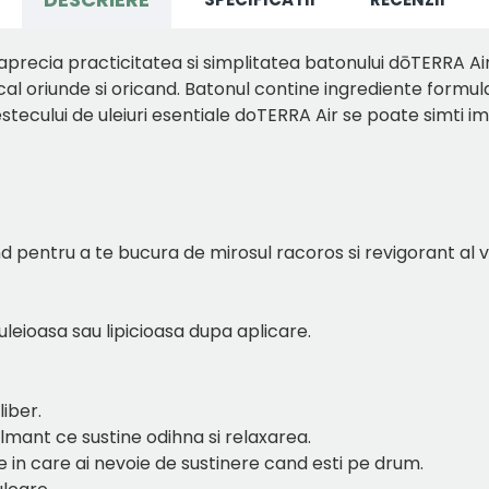
 aprecia practicitatea si simplitatea batonului dōTERRA 
local oriunde si oricand. Batonul contine ingrediente formul
stecului de uleiuri esentiale doTERRA Air se poate simti i
fund pentru a te bucura de mirosul racoros si revigorant al 
 uleioasa sau lipicioasa dupa aplicare.
 liber.
almant ce sustine odihna si relaxarea.
ile in care ai nevoie de sustinere cand esti pe drum.