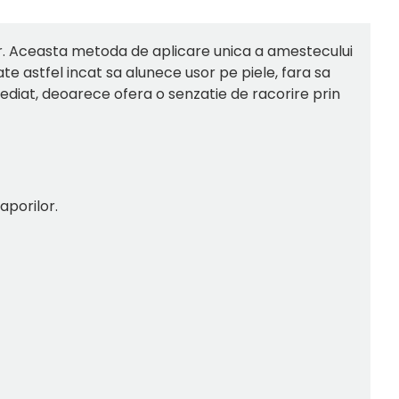
Air. Aceasta metoda de aplicare unica a amestecului
ate astfel incat sa alunece usor pe piele, fara sa
mediat, deoarece ofera o senzatie de racorire prin
vaporilor.