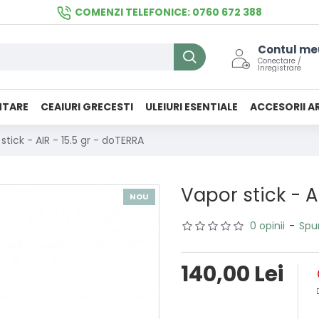
COMENZI TELEFONICE: 0760 672 388
Contul me
Conectare /
Inregistrare
NTARE
CEAIURI GRECESTI
ULEIURI ESENTIALE
ACCESORII A
stick - AIR - 15.5 gr - doTERRA
Vapor stick - A
NOU
0 opinii
-
Spu
140,00 Lei