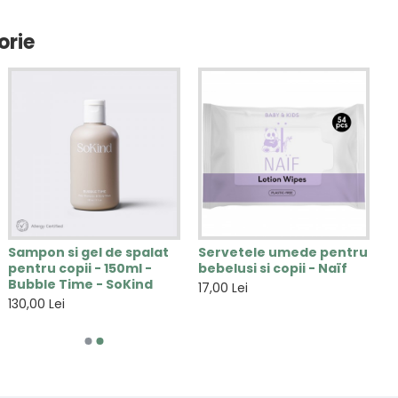
orie
Sampon si gel de spalat
Servetele umede pentru
pentru copii - 150ml -
bebelusi si copii - Naïf
Bubble Time - SoKind
17,00 Lei
130,00 Lei