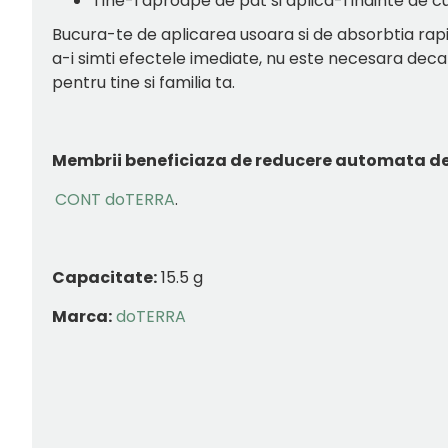
Tine-l aproape de pat si aplica-l inainte de c
Bucura-te de aplicarea usoara si de absorbtia rapid
a-i simti efectele imediate, nu este necesara deca
pentru tine si familia ta.
Membrii beneficiaza de reducere automata de
CONT doTERRA
.
Capacitate:
15.5 g
Marca:
doTERRA