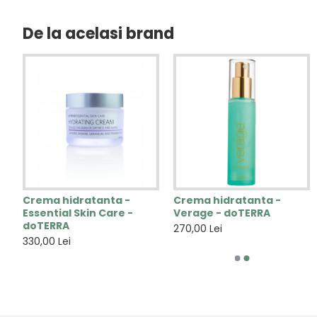
De la acelasi brand
 -
Crema hidratanta -
Crema hidratanta -
Crema de scutece
Gel de dus sub forma d
Essential Skin Care -
Verage - doTERRA
pentru bebelusi - 50ml -
spuma - Happy Foam -
doTERRA
Little Miracle - SoKind
bebelusi si copii - 200m
270,00 Lei
- Naïf
330,00 Lei
130,00 Lei
50,00 Lei