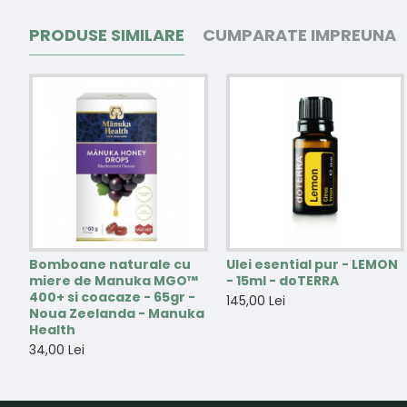
PRODUSE SIMILARE
CUMPARATE IMPREUNA
Bomboane naturale cu
Ulei esential pur - LEMON
miere de Manuka MGO™
- 15ml - doTERRA
400+ si coacaze - 65gr -
145,00 Lei
Noua Zeelanda - Manuka
Health
34,00 Lei