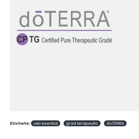
Etichete:
ulei esential
grad terapeutic
doTERRA