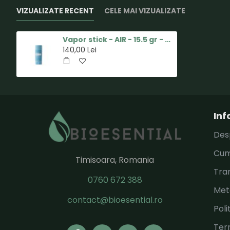
VIZUALIZATE RECENT
CELE MAI VIZUALIZATE
Vapor stick - AIR - 15.5 gr - doTERRA
140,00 Lei
Inf
Des
Cum
Timisoara, Romania
Tran
0760 672 388
Met
contact@bioesential.ro
Poli
Term