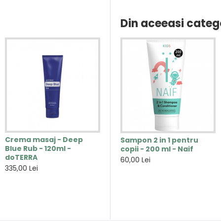
Din aceeasi categ
Crema masaj - Deep
e
Lotiune hidratanta
Sampon 2 in 1 pentru
Blue Rub - 120ml -
pentru bebelusi - 125ml -
copii - 200 ml - Naif
doTERRA
l
Tiny Softness - SoKind
60,00 Lei
335,00 Lei
140,00 Lei