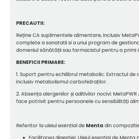
PRECAUTII:
Reține CA suplimentele alimentare, inclusiv MetaPWR 
complete a sanatatii si a unui program de gestionare
domeniul sănătății sau farmacistul pentru a primi s
BENEFICII PRIMARE:
1. Suport pentru echilibrul metabolic: Extractul d
inclusiv metabolismul carbohidraților.
2. Absența alergenilor și aditivilor nocivi: MetaPWR 
face potrivit pentru persoanele cu sensibilități al
Referitor la uleiul esential de
Menta
din compozitie
Facilitarea digestiei: Uleiul esential de Menta