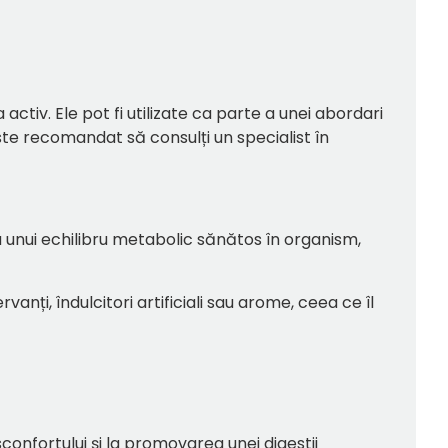
activ. Ele pot fi utilizate ca parte a unei abordari
este recomandat să consulți un specialist în
a unui echilibru metabolic sănătos în organism,
anți, îndulcitori artificiali sau arome, ceea ce îl
sconfortului și la promovarea unei digestii