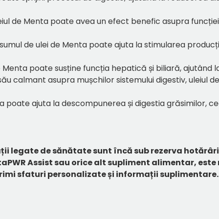
Uleiul de Menta poate avea un efect benefic asupra funcție
sumul de ulei de Menta poate ajuta la stimularea producției 
 de Menta poate susține funcția hepatică și biliară, ajutând
 său calmant asupra mușchilor sistemului digestiv, uleiul 
enta poate ajuta la descompunerea și digestia grăsimilor, 
ii legate de sănătate sunt încă sub rezerva hotărâri
taPWR Assist sau orice alt supliment alimentar, este
imi sfaturi personalizate și informații suplimentare.