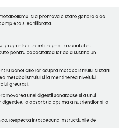
 metabolismul si a promova o stare generala de
 completa si echilibrata.
e cu proprietati benefice pentru sanatatea
scute pentru capacitatea lor de a sustine un
ru beneficiile lor asupra metabolismului si starii
a metabolismului si la mentinerea nivelului
lul greutatii.
romovarea unei digestii sanatoase si a unui
digestive, la absorbtia optima a nutrientilor si la
lnica. Respecta intotdeauna instructiunile de