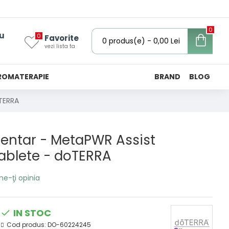
0
u
0
Favorite
0 produs(e) - 0,00 Lei
vezi lista ta
ROMATERAPIE
BRAND
BLOG
oTERRA
entar - MetaPWR Assist
ablete - doTERRA
ne-ţi opinia
IN STOC
Cod produs:
DO-60224245