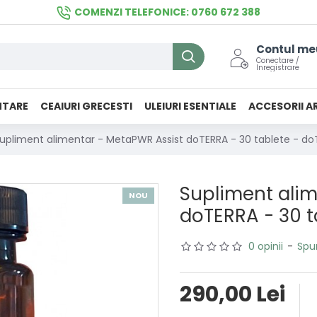
COMENZI TELEFONICE: 0760 672 388
Contul me
Conectare /
Inregistrare
NTARE
CEAIURI GRECESTI
ULEIURI ESENTIALE
ACCESORII A
upliment alimentar - MetaPWR Assist doTERRA - 30 tablete - d
Supliment alim
NOU
doTERRA - 30 t
0 opinii
-
Spu
290,00 Lei