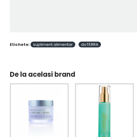
Etichete:
supliment alimentar
doTERRA
De la acelasi brand