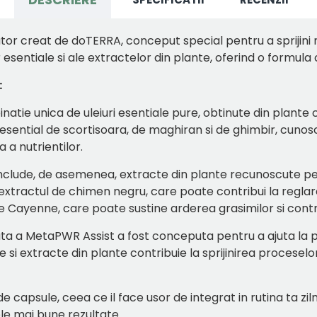
or creat de doTERRA, conceput special pentru a sprijini
 esentiale si ale extractelor din plante, oferind o formula
:
inatie unica de uleiuri esentiale pure, obtinute din plant
 esential de scortisoara, de maghiran si de ghimbir, cuno
 a nutrientilor.
include, de asemenea, extracte din plante recunoscute pent
xtractul de chimen negru, care poate contribui la reglare
e Cayenne, care poate sustine arderea grasimilor si contro
ata a MetaPWR Assist a fost conceputa pentru a ajuta la p
si extracte din plante contribuie la sprijinirea proceselor 
e capsule, ceea ce il face usor de integrat in rutina ta zi
le mai bune rezultate.