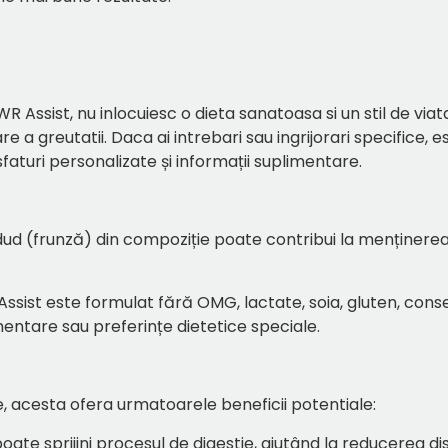
Assist, nu inlocuiesc o dieta sanatoasa si un stil de viata 
 a greutatii. Daca ai intrebari sau ingrijorari specifice, 
faturi personalizate și informații suplimentare.
e dud (frunză) din compoziție poate contribui la menținere
Assist este formulat fără OMG, lactate, soia, gluten, conserv
imentare sau preferințe dietetice speciale.
, acesta ofera urmatoarele beneficii potentiale:
 poate sprijini procesul de digestie, ajutând la reducerea di