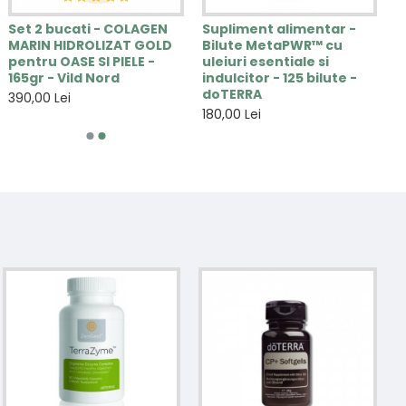
Set 2 bucati - COLAGEN
Supliment alimentar -
MARIN HIDROLIZAT GOLD
Bilute MetaPWR™ cu
pentru OASE SI PIELE -
uleiuri esentiale si
165gr - Vild Nord
indulcitor - 125 bilute -
doTERRA
390,00 Lei
180,00 Lei