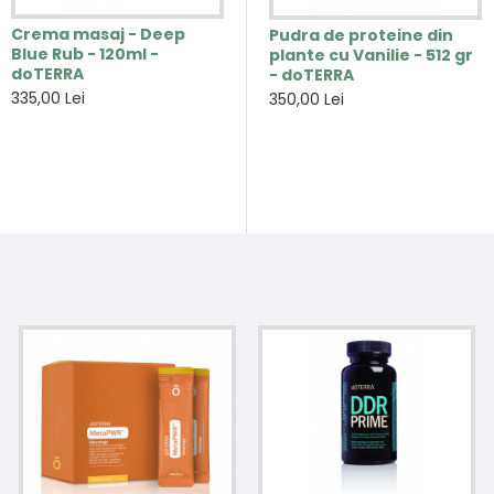
Crema masaj - Deep
si
Pudra de proteine din
Pudra de proteine din
Blue Rub - 120ml -
plante cu Ciocolata - 512
plante cu Vanilie - 512 gr
doTERRA
gr - doTERRA
- doTERRA
335,00 Lei
350,00 Lei
350,00 Lei