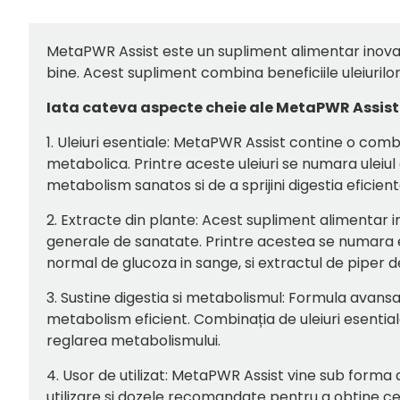
MetaPWR Assist este un supliment alimentar inovat
bine. Acest supliment combina beneficiile uleiurilor
Iata cateva aspecte cheie ale MetaPWR Assist
1. Uleiuri esentiale: MetaPWR Assist contine o comb
metabolica. Printre aceste uleiuri se numara uleiul
metabolism sanatos si de a sprijini digestia eficienta
2. Extracte din plante: Acest supliment alimentar 
generale de sanatate. Printre acestea se numara e
normal de glucoza in sange, si extractul de piper d
3. Sustine digestia si metabolismul: Formula avans
metabolism eficient. Combinația de uleiuri esentiale 
reglarea metabolismului.
4. Usor de utilizat: MetaPWR Assist vine sub forma d
utilizare si dozele recomandate pentru a obtine ce