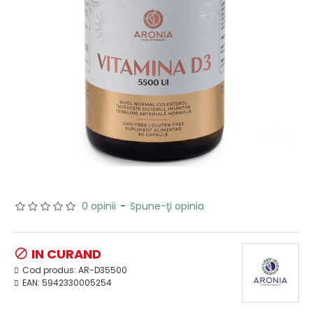
0 opinii
-
Spune-ţi opinia
IN CURAND
Cod produs:
AR-D35500
EAN:
5942330005254