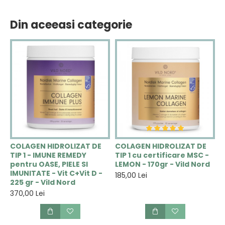
Din aceeasi categorie
COLAGEN HIDROLIZAT DE
COLAGEN HIDROLIZAT DE
C
TIP 1 - IMUNE REMEDY
TIP 1 cu certificare MSC -
H
pentru OASE, PIELE SI
LEMON - 170gr - Vild Nord
R
IMUNITATE - Vit C+Vit D -
t
185,00 Lei
225 gr - Vild Nord
2
370,00 Lei
3