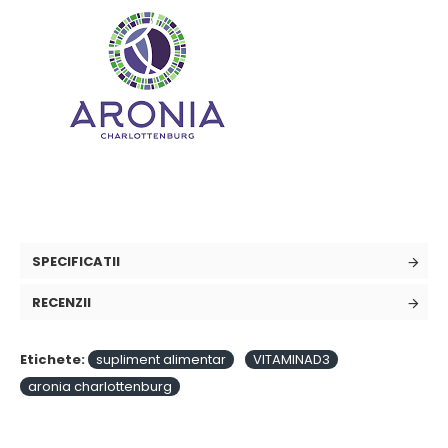
SPECIFICATII
RECENZII
Etichete:
supliment alimentar
VITAMINAD3
aronia charlottenburg