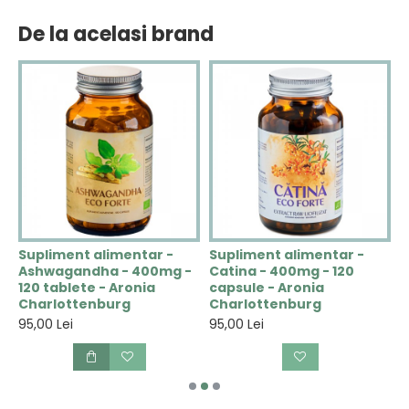
De la acelasi brand
Supliment alimentar -
Supliment alimentar -
S
Ashwagandha - 400mg -
Catina - 400mg - 120
C
120 tablete - Aronia
capsule - Aronia
4
Charlottenburg
Charlottenburg
A
95,00 Lei
95,00 Lei
9