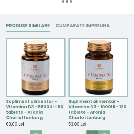
PRODUSE SIMILARE
CUMPARATE IMPREUNA
Supliment alimentar -
Supliment alimentar -
S
-
Vitamina D3 - 5500UI - 60
Vitamina D3 - 1000UI - 120
V
tablete - Aronia
tablete - Aronia
9
Charlottenburg
Charlottenburg
C
63,00 Lei
53,00 Lei
6