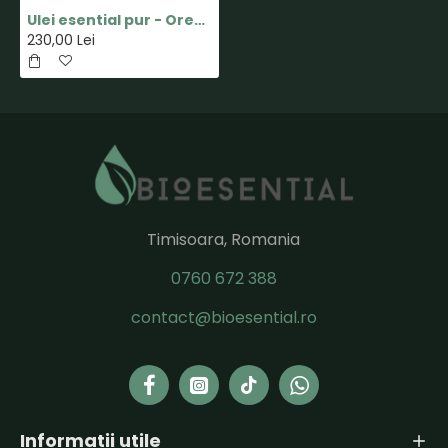
Ulei esential pur - Oregano - 15ml - doTERRA
230,00 Lei
Timisoara, Romania
0760 672 388
contact@bioesential.ro
Informatii utile