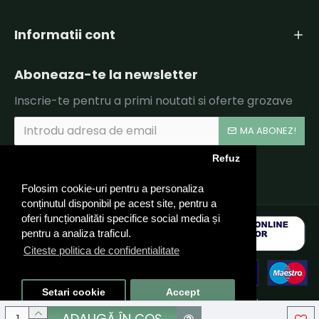
Informatii cont
Aboneaza-te la newsletter
Inscrie-te pentru a primi noutati si oferte grozave
MA ABONEZ!
Refuz
Am citit şi sunt de acord cu
Politica de Confidentialitate si Termeni si Conditii.
Folosim cookie-uri pentru a personaliza
conținutul disponibil pe acest site, pentru a
oferi funcționalităti specifice social media și
pentru a analiza traficul.
Citeste politica de confidentialitate
Setari cookie
Accept
© 2024 CARUSEL LPTG TEAM SRL, CIF: RO40324910 - Toate
drepturile rezervate - by DevPro.ro
ADAUGĂ ÎN COŞ