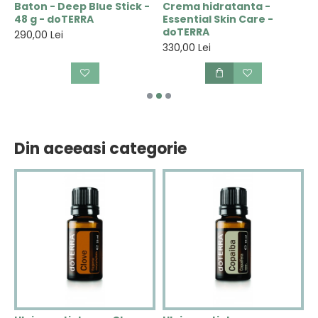
N
Baton - Deep Blue Stick -
Crema hidratanta -
C
48 g - doTERRA
Essential Skin Care -
V
doTERRA
290,00 Lei
2
330,00 Lei
Din aceeasi categorie