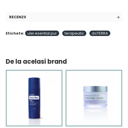
RECENZII
Etichete:
ulei esential pur
terapeutic
doTERRA
De la acelasi brand