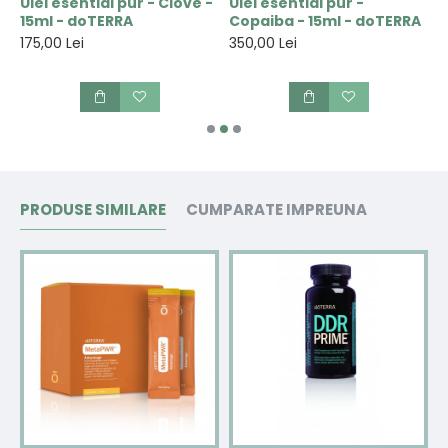
u
Ulei esential pur - Clove -
Ulei esential pur -
U
15ml - doTERRA
Copaiba - 15ml - doTERRA
E
175,00 Lei
350,00 Lei
1
PRODUSE SIMILARE
CUMPARATE IMPREUNA