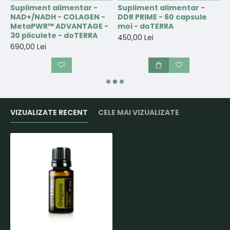
Supliment alimentar -
Supliment alimentar -
S
NAD+/NADH - COLAGEN -
DDR PRIME - 60 capsule
e
MetaPWR™ ADVANTAGE -
moi - doTERRA
p
30 pliculete - doTERRA
t
450,00 Lei
690,00 Lei
3
VIZUALIZATE RECENT
CELE MAI VIZUALIZATE