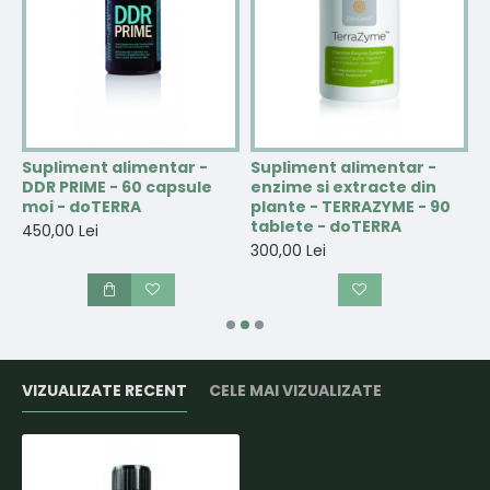
Supliment alimentar -
Supliment alimentar -
S
DDR PRIME - 60 capsule
enzime si extracte din
C
-
moi - doTERRA
plante - TERRAZYME - 90
d
tablete - doTERRA
450,00 Lei
3
300,00 Lei
VIZUALIZATE RECENT
CELE MAI VIZUALIZATE