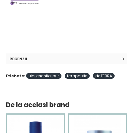
RECENZII
Etichete:
ulei esential pur
terapeutic
doTERRA
De la acelasi brand