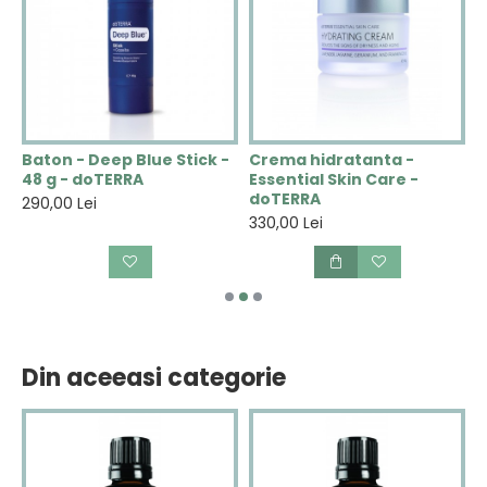
N
Baton - Deep Blue Stick -
Crema hidratanta -
C
48 g - doTERRA
Essential Skin Care -
V
doTERRA
290,00 Lei
2
330,00 Lei
Din aceeasi categorie