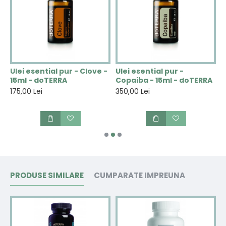
u
Ulei esential pur - Clove -
Ulei esential pur -
U
15ml - doTERRA
Copaiba - 15ml - doTERRA
E
175,00 Lei
350,00 Lei
1
PRODUSE SIMILARE
CUMPARATE IMPREUNA