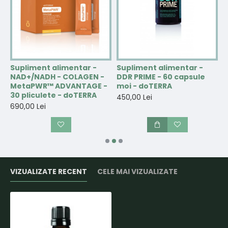
Supliment alimentar -
Supliment alimentar -
S
NAD+/NADH - COLAGEN -
DDR PRIME - 60 capsule
e
MetaPWR™ ADVANTAGE -
moi - doTERRA
p
30 pliculete - doTERRA
t
450,00 Lei
690,00 Lei
3
VIZUALIZATE RECENT
CELE MAI VIZUALIZATE