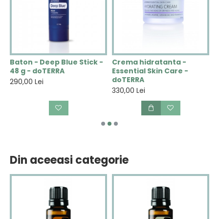
N
Baton - Deep Blue Stick -
Crema hidratanta -
C
48 g - doTERRA
Essential Skin Care -
V
doTERRA
290,00 Lei
2
330,00 Lei
Din aceeasi categorie