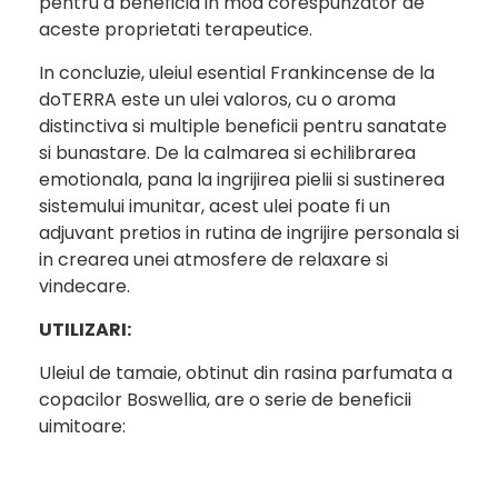
pentru a beneficia in mod corespunzator de
aceste proprietati terapeutice.
In concluzie, uleiul esential Frankincense de la
doTERRA este un ulei valoros, cu o aroma
distinctiva si multiple beneficii pentru sanatate
si bunastare. De la calmarea si echilibrarea
emotionala, pana la ingrijirea pielii si sustinerea
sistemului imunitar, acest ulei poate fi un
adjuvant pretios in rutina de ingrijire personala si
in crearea unei atmosfere de relaxare si
vindecare.
UTILIZARI:
Uleiul de tamaie, obtinut din rasina parfumata a
copacilor Boswellia, are o serie de beneficii
uimitoare: