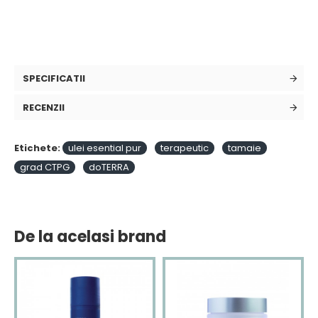
SPECIFICATII
RECENZII
Etichete:
ulei esential pur
terapeutic
tamaie
grad CTPG
doTERRA
De la acelasi brand