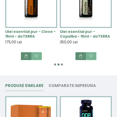
u
Ulei esential pur - Clove -
Ulei esential pur -
U
15ml - doTERRA
Copaiba - 15ml - doTERRA
E
175,00 Lei
350,00 Lei
1
PRODUSE SIMILARE
CUMPARATE IMPREUNA