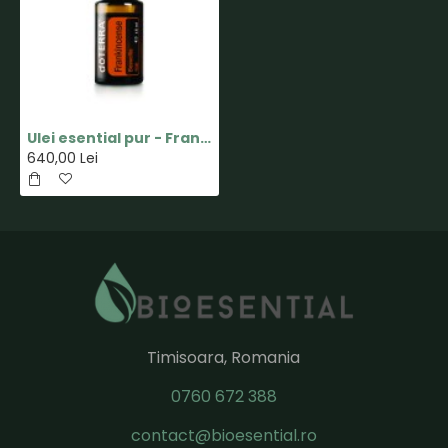
Ulei esential pur - Frankincense(Tamaie) - 15ml - doTERRA
640,00 Lei
Timisoara, Romania
0760 672 388
contact@bioesential.ro