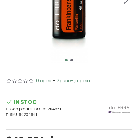
0 opinii
-
Spune-ţi opinia
IN STOC
Cod produs:
DO- 60204661
SKU:
60204661