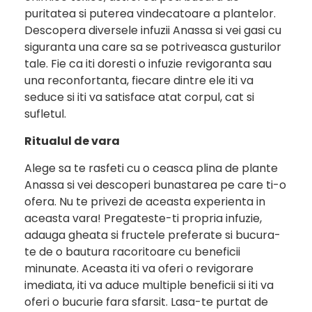
puritatea si puterea vindecatoare a plantelor.
Descopera diversele infuzii Anassa si vei gasi cu
siguranta una care sa se potriveasca gusturilor
tale. Fie ca iti doresti o infuzie revigoranta sau
una reconfortanta, fiecare dintre ele iti va
seduce si iti va satisface atat corpul, cat si
sufletul.
Ritualul de vara
Alege sa te rasfeti cu o ceasca plina de plante
Anassa si vei descoperi bunastarea pe care ti-o
ofera. Nu te privezi de aceasta experienta in
aceasta vara! Pregateste-ti propria infuzie,
adauga gheata si fructele preferate si bucura-
te de o bautura racoritoare cu beneficii
minunate. Aceasta iti va oferi o revigorare
imediata, iti va aduce multiple beneficii si iti va
oferi o bucurie fara sfarsit. Lasa-te purtat de