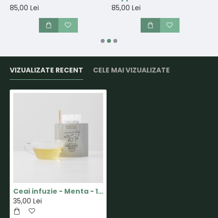
85,00 Lei
85,00 Lei
8
VIZUALIZATE RECENT
CELE MAI VIZUALIZATE
Ceai infuzie - Menta - 10 pliculete - Anassa
35,00 Lei