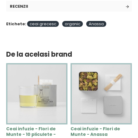
RECENZII
Etichete:
ceai grecesc
organic
Anassa
De la acelasi brand
Ceai infuzie - Flori de
Ceai infuzie - Flori de
C
Munte - 10 pliculete -
Munte - Anassa
V