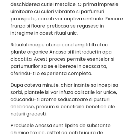
deschiderea cutiei metalice. O prima impresie
uimitoare cu culori vibrante si parfumuri
proaspete, care iti vor captiva simturile. Fiecare
frunza si floare pretioasa se regasesc in
intregime in acest ritual unic.
Ritualul incepe atunci cand umpli filtrul cu
plante organice Anassa si il introduci in apa
clocotita. Acest proces permite esentelor si
parfumurilor sa se elibereze in ceasca ta,
oferindu-ti o experienta completa.
Dupa cateva minute, chiar inainte sa incepi sa
sorbi, plantele isi vor infuza calitatile lor unice,
aducandu-ti arome seducatoare si gusturi
delicioase, precum si beneficiile benefice ale
naturii grecesti.
Produsele Anassa sunt lipsite de substante
chimice toxice, astfel ca poti bucura de