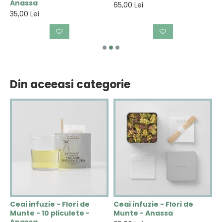
Anassa
A
65,00 Lei
35,00 Lei
3
Din aceeasi categorie
Ceai infuzie - Flori de
Ceai infuzie - Flori de
C
Munte - 10 pliculete -
Munte - Anassa
V
Anassa
A