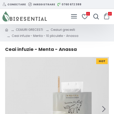
CONECTARE
INREGISTRARE
0760 672 388
0
0
CEAIURI GRECESTI
Ceaiuri grecesti
Ceai infuzie - Menta - 10 pliculete - Anassa
Ceai infuzie - Menta - Anassa
HOT