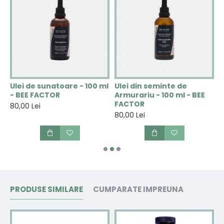
 -
Ulei de sunatoare - 100 ml
Ulei din seminte de
U
- BEE FACTOR
Armurariu - 100 ml - BEE
1
FACTOR
80,00 Lei
8
80,00 Lei
PRODUSE SIMILARE
CUMPARATE IMPREUNA