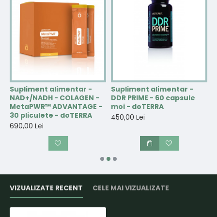
Supliment alimentar -
Supliment alimentar -
S
NAD+/NADH - COLAGEN -
DDR PRIME - 60 capsule
e
MetaPWR™ ADVANTAGE -
moi - doTERRA
p
30 pliculete - doTERRA
t
450,00 Lei
690,00 Lei
3
VIZUALIZATE RECENT
CELE MAI VIZUALIZATE