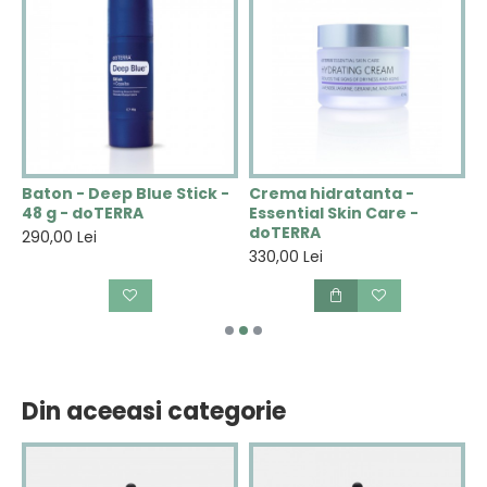
N
Baton - Deep Blue Stick -
Crema hidratanta -
C
48 g - doTERRA
Essential Skin Care -
V
doTERRA
290,00 Lei
2
330,00 Lei
Din aceeasi categorie