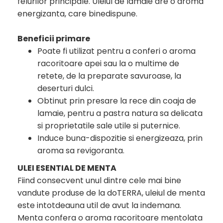
felurilor principale. Uleiul de lamaie are o aroma
energizanta, care binedispune.
Beneficii primare
Poate fi utilizat pentru a conferi o aroma
racoritoare apei sau la o multime de
retete, de la preparate savuroase, la
deserturi dulci.
Obtinut prin presare la rece din coaja de
lamaie, pentru a pastra natura sa delicata
si proprietatile sale utile si puternice.
Induce buna-dispozitie si energizeaza, prin
aroma sa revigoranta.
ULEI ESENTIAL DE MENTA
Fiind consecvent unul dintre cele mai bine
vandute produse de la doTERRA, uleiul de menta
este intotdeauna util de avut la indemana.
Menta confera o aroma racoritoare mentolata