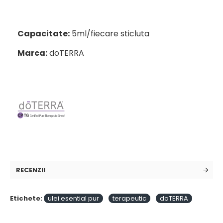
Capacitate:
5ml/fiecare sticluta
Marca:
doTERRA
RECENZII
Etichete:
ulei esential pur
terapeutic
doTERRA