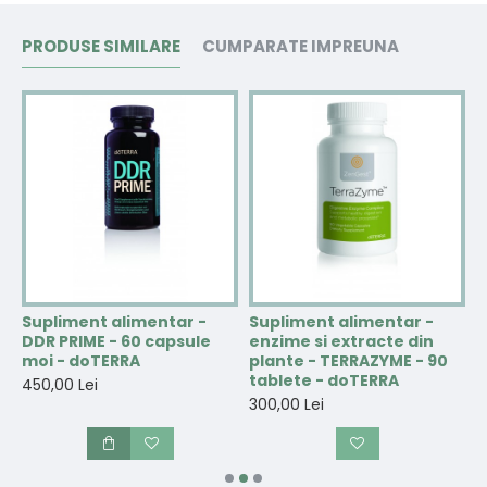
PRODUSE SIMILARE
CUMPARATE IMPREUNA
Supliment alimentar -
Supliment alimentar -
S
DDR PRIME - 60 capsule
enzime si extracte din
C
-
moi - doTERRA
plante - TERRAZYME - 90
d
tablete - doTERRA
450,00 Lei
3
300,00 Lei