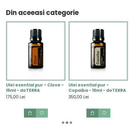
Din aceeasi categorie
u
Ulei esential pur - Clove -
Ulei esential pur -
U
15ml - doTERRA
Copaiba - 15ml - doTERRA
E
175,00 Lei
350,00 Lei
1