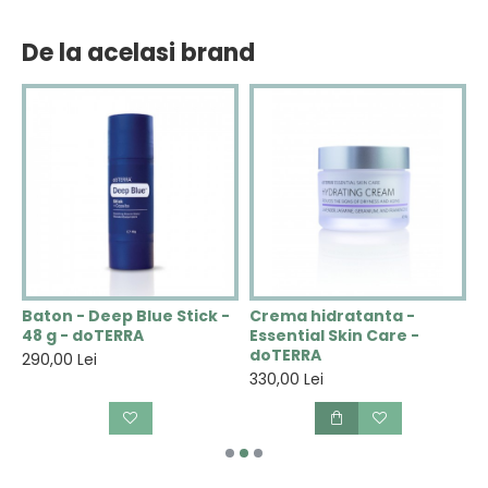
De la acelasi brand
N
Baton - Deep Blue Stick -
Crema hidratanta -
C
48 g - doTERRA
Essential Skin Care -
V
doTERRA
290,00 Lei
2
330,00 Lei