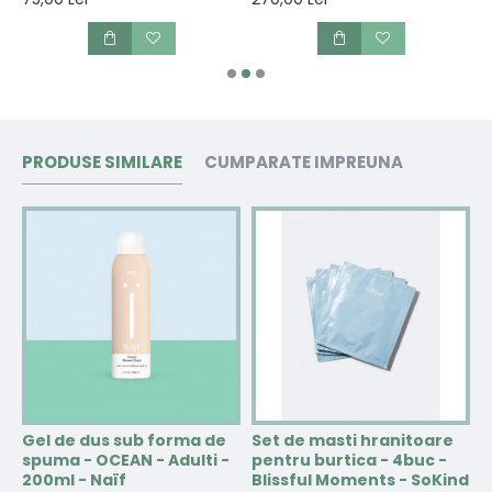
PRODUSE SIMILARE
CUMPARATE IMPREUNA
Gel de dus sub forma de
Set de masti hranitoare
G
spuma - OCEAN - Adulti -
pentru burtica - 4buc -
s
200ml - Naïf
Blissful Moments - SoKind
b