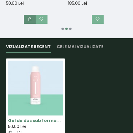
N
50,00 Lei
185,00 Lei
5
VIZUALIZATE RECENT
CELE MAI VIZUALIZATE
Gel de dus sub forma de spuma - BLOOM - Adulti - 200ml - Naïf
50,00 Lei