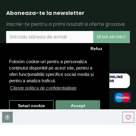
Aboneaza-te la newsletter
Inscrie-te pentru a primi noutati si oferte grozave
MA ABONEZ!
Refuz
Am citit şi sunt de acord cu
Politica de Confidentialitate si Termeni si Conditii.
Folosim cookie-uri pentru a personaliza
conținutul disponibil pe acest site, pentru a
oferi funcționalităti specifice social media și
pentru a analiza traficul.
Citeste politica de confidentialitate
Setari cookie
Accept
© 2024 CARUSEL LPTG TEAM SRL, CIF: RO40324910 - Toate
drepturile rezervate - by DevPro.ro