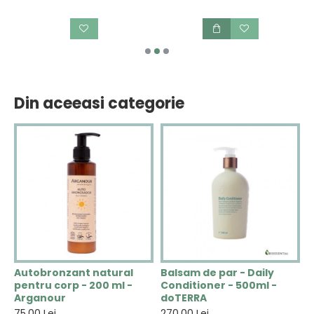
Din aceeasi categorie
Autobronzant natural
Balsam de par - Daily
B
pentru corp - 200 ml -
Conditioner - 500ml -
-
Arganour
doTERRA
2
75,00 Lei
270,00 Lei