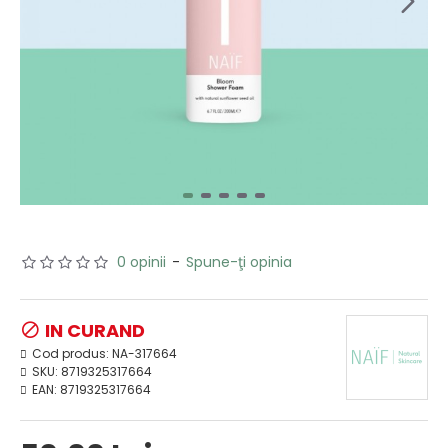
0 opinii
-
Spune-ţi opinia
IN CURAND
Cod produs:
NA-317664
SKU:
8719325317664
EAN:
8719325317664