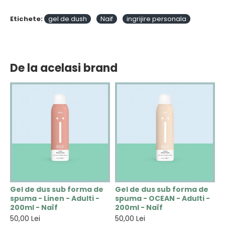
Etichete:
gel de dush
Naif
ingrijire personala
De la acelasi brand
Gel de dus sub forma de
Gel de dus sub forma de
S
spuma - Linen - Adulti -
spuma - OCEAN - Adulti -
-
-
200ml - Naïf
200ml - Naïf
6
50,00 Lei
50,00 Lei