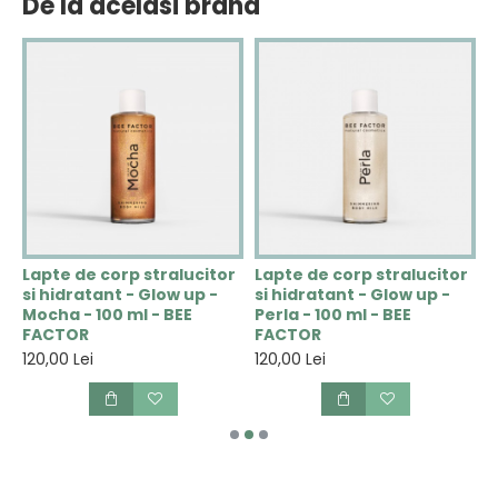
De la acelasi brand
Lapte de corp stralucitor
Lapte de corp stralucitor
S
si hidratant - Glow up -
si hidratant - Glow up -
C
Mocha - 100 ml - BEE
Perla - 100 ml - BEE
F
FACTOR
FACTOR
8
120,00 Lei
120,00 Lei