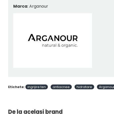
Marca
: Arganour
Etichete:
ingrijire ten
antiacnee
hidratare
Arganou
De la acelasi brand