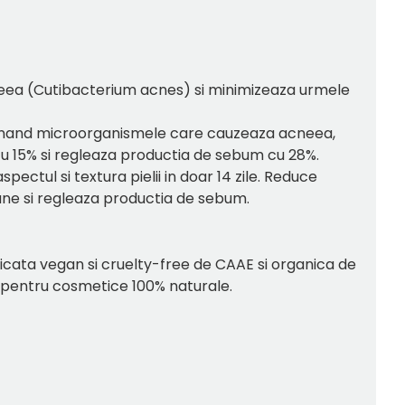
neea (Cutibacterium acnes) si minimizeaza urmele
eliminand microorganismele care cauzeaza acneea,
cu 15% si regleaza productia de sebum cu 28%.
ectul si textura pielii in doar 14 zile. Reduce
ane si regleaza productia de sebum.
ficata vegan si cruelty-free de CAAE si organica de
 pentru cosmetice 100% naturale.