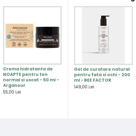
Crema hidratanta de
Gel de aloe vera 97%
Gel de curatare natural
NOAPTE pentru ten
certificat organic - 250
pentru fata si ochi - 200
normal si uscat - 50 ml -
ml - Arganour
ml - BEE FACTOR
Arganour
39,00 Lei
149,00 Lei
55,00 Lei