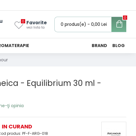
0
u
0
Favorite
0 produs(e) - 0,00 Lei
vezi lista ta
ROMATERAPIE
BRAND
BLOG
nour
ica - Equilibrium 30 ml -
ne-ţi opinia
IN CURAND
od produs:
PF-F-ARG-018