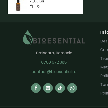
75,00 Lei
Inf
Des
Cum
Timisoara, Romania
Tran
0760 672 388
Met
contact@bioesential.ro
Poli
Term
Poli