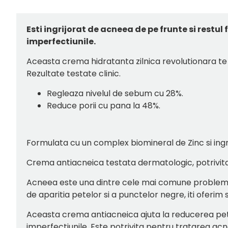
Esti ingrijorat de acneea de pe frunte si restul
imperfectiunile.
Aceasta crema hidratanta zilnica revolutionara te va
Rezultate testate clinic.
Regleaza nivelul de sebum cu 28%.
Reduce porii cu pana la 48%.
Formulata cu un complex biomineral de Zinc si ingred
Crema antiacneica testata dermatologic, potrivita 
Acneea este una dintre cele mai comune probleme al
de aparitia petelor si a punctelor negre, iti oferim s
Aceasta crema antiacneica ajuta la reducerea pete
imperfectiunile. Este potrivita pentru tratarea acne