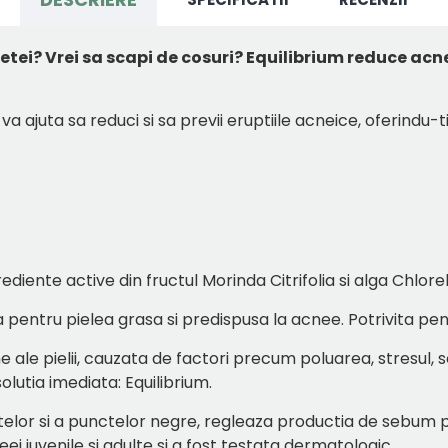
 fetei? Vrei sa scapi de cosuri? Equilibrium reduce ac
 ajuta sa reduci si sa previi eruptiile acneice, oferindu-t
iente active din fructul Morinda Citrifolia si alga Chlorel
pentru pielea grasa si predispusa la acnee. Potrivita pent
e pielii, cauzata de factori precum poluarea, stresul, sc
olutia imediata: Equilibrium.
lor si a punctelor negre, regleaza productia de sebum pe
ei juvenile si adulte si a fost testata dermatologic.