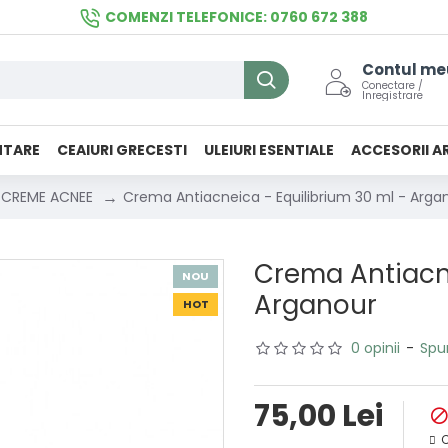
COMENZI TELEFONICE: 0760 672 388
Contul me
Conectare /
Inregistrare
NTARE
CEAIURI GRECESTI
ULEIURI ESENTIALE
ACCESORII A
CREME ACNEE
Crema Antiacneica - Equilibrium 30 ml - Arga
Crema Antiacne
NOU
Arganour
HOT
0 opinii
-
Spu
75,00 Lei
C