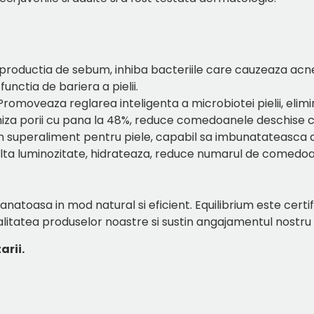
 productia de sebum, inhiba bacteriile care cauzeaza ac
unctia de bariera a pielii.
ia: Promoveaza reglarea inteligenta a microbiotei pielii, 
nimiza porii cu pana la 48%, reduce comedoanele deschise 
Un superaliment pentru piele, capabil sa imbunatateasca asp
multa luminozitate, hidrateaza, reduce numarul de comedo
 sanatoasa in mod natural si eficient.
Equilibrium este certi
litatea produselor noastre si sustin angajamentul nostru
arii.