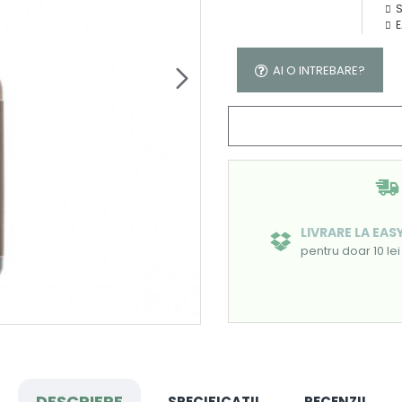
S
E
AI O INTREBARE?
LIVRARE LA EA
pentru doar 10 lei
DESCRIERE
SPECIFICATII
RECENZII