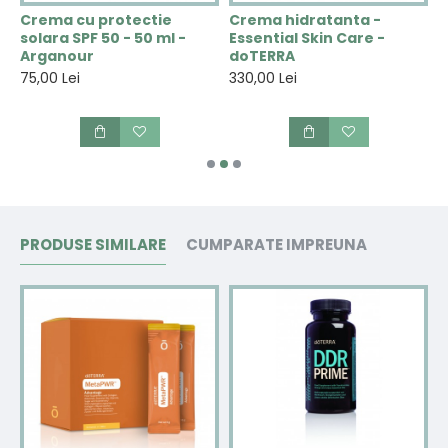
Crema cu protectie
Crema hidratanta -
C
solara SPF 50 - 50 ml -
Essential Skin Care -
V
Arganour
doTERRA
2
75,00 Lei
330,00 Lei
PRODUSE SIMILARE
CUMPARATE IMPREUNA