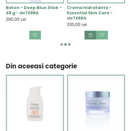
N
Baton - Deep Blue Stick -
Crema hidratanta -
C
48 g - doTERRA
Essential Skin Care -
V
doTERRA
290,00 Lei
2
330,00 Lei
Din aceeasi categorie