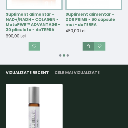
Supliment alimentar -
Supliment alimentar -
S
NAD+/NADH - COLAGEN -
DDR PRIME - 60 capsule
e
MetaPWR™ ADVANTAGE -
moi - doTERRA
p
30 pliculete - doTERRA
t
450,00 Lei
690,00 Lei
3
VIZUALIZATE RECENT
CELE MAI VIZUALIZATE