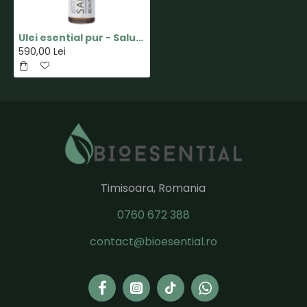
Ulei esential pur - Salubelle - 10ml - doTERRA
590,00 Lei
Timisoara, Romania
0760 672 388
contact@bioesential.ro