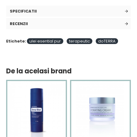
SPECIFICATII
RECENZII
Etichete:
ulei esential pur
terapeutic
doTERRA
De la acelasi brand