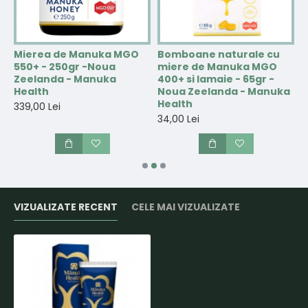
Mierea de Manuka MGO
Bomboane naturale cu
B
550+ - 250gr -Noua
miere de Manuka MGO
m
Zeelanda - Manuka
400+ si lamaie - 65gr -
4
Health
Noua Zeelanda - Manuka
N
Health
H
339,00 Lei
34,00 Lei
3
VIZUALIZATE RECENT
CELE MAI VIZUALIZATE