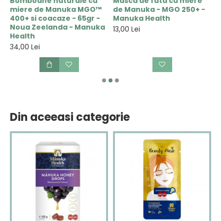
Bomboane naturale cu
Masca de fata cu miere
M
miere de Manuka MGO™
de Manuka - MGO 250+ -
2
400+ si coacaze - 65gr -
Manuka Health
Z
a
Noua Zeelanda - Manuka
H
13,00 Lei
Health
1
34,00 Lei
Din aceeasi categorie