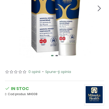
0 opinii
-
Spune-ţi opinia
IN STOC
Cod produs:
MH008