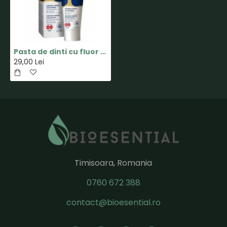
Pasta de dinti cu fluor cu miere de Manuka MGO 250+ si ulei de Manuka pentru adulti - 75ml - Manuka Health
29,00 Lei
Timisoara, Romania
0760 672 388
contact@bioesential.ro