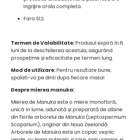
ingrijire orala completa.
Fara SLS.
Termen de Valabilitate:
Produsul expiră în 6
luni de la deschiderea acestuia, asigurând
prospețime și eficacitate pe termen lung.
Mod de utilizare:
Pentru rezultate bune,
spalati-va pe dinti dupa fiecare masa!
Despre mierea manuka:
Mierea de Manuka este o miere monofloră,
unică în lume, adunată și preparată de albine
din florile arborelui de Manuka (Leptospermum
Scoparium), originar din Noua Zeelandă.
Arborele de Manuka este un copac veșnic
verde, cu lemn puternic și tare, prin urmare, și