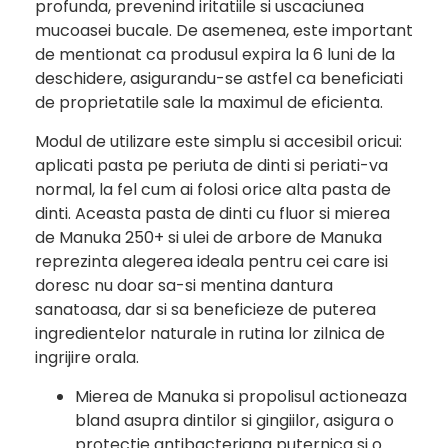
profunda, prevenind iritatiile si uscaciunea
mucoasei bucale. De asemenea, este important
de mentionat ca produsul expira la 6 luni de la
deschidere, asigurandu-se astfel ca beneficiati
de proprietatile sale la maximul de eficienta.
Modul de utilizare este simplu si accesibil oricui:
aplicati pasta pe periuta de dinti si periati-va
normal, la fel cum ai folosi orice alta pasta de
dinti. Aceasta pasta de dinti cu fluor si mierea
de Manuka 250+ si ulei de arbore de Manuka
reprezinta alegerea ideala pentru cei care isi
doresc nu doar sa-si mentina dantura
sanatoasa, dar si sa beneficieze de puterea
ingredientelor naturale in rutina lor zilnica de
ingrijire orala.
Mierea de Manuka si propolisul actioneaza
bland asupra dintilor si gingiilor, asigura o
protectie antibacteriana puternica si o