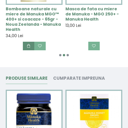
Bomboane naturale cu
Masca de fata cu miere
M
miere de Manuka MGO™
de Manuka - MGO 250+ -
2
400+ si coacaze - 65gr -
Manuka Health
Z
a
Noua Zeelanda - Manuka
H
13,00 Lei
Health
1
34,00 Lei
PRODUSE SIMILARE
CUMPARATE IMPREUNA