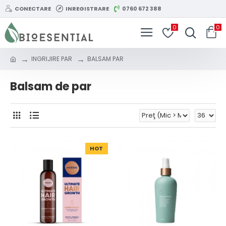
CONECTARE
INREGISTRARE
0760 672 388
0
0
INGRIJIRE PAR
BALSAM PAR
Balsam de par
HOT