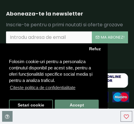
Aboneaza-te la newsletter
Inscrie-te pentru a primi noutati si oferte grozave
MA ABONEZ!
Refuz
Am citit şi sunt de acord cu
Politica de Confidentialitate si Termeni si Conditii.
Folosim cookie-uri pentru a personaliza
conținutul disponibil pe acest site, pentru a
oferi funcționalităti specifice social media și
pentru a analiza traficul.
Citeste politica de confidentialitate
Setari cookie
Accept
© 2024 CARUSEL LPTG TEAM SRL, CIF: RO40324910 - Toate
drepturile rezervate - by DevPro.ro