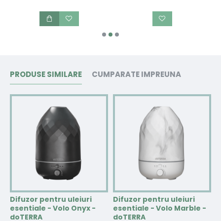
PRODUSE SIMILARE
CUMPARATE IMPREUNA
Difuzor pentru uleiuri
Difuzor pentru uleiuri
D
esentiale - Volo Onyx -
esentiale - Volo Marble -
e
doTERRA
doTERRA
d