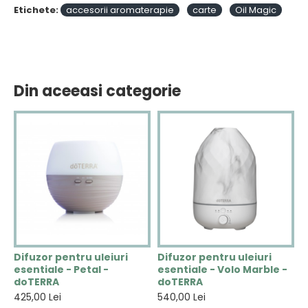
Etichete:
accesorii aromaterapie
carte
Oil Magic
Din aceeasi categorie
Difuzor pentru uleiuri
Difuzor pentru uleiuri
D
esentiale - Petal -
esentiale - Volo Marble -
e
doTERRA
doTERRA
d
425,00 Lei
540,00 Lei
5