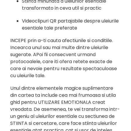
Stiinta minunata a uleiurilor esentiale
transformato in ceva util si practic
Videoclipuri QR partajabile despre uleiurile
esentiale tale preferate
INCEPE prin a-ti cauta afectiunile si conditiile.
Incearca unul sau mai multe dintre uleiurile
sugerate. APoi fii consecvent urmand
protocoalele, care iti ofera retete exacte de
care ai nevoie pentru rezultate spectaculoase
cu uleiurile tale.
Unul dintre elementele magice suplimentare
din cartea ta include cea mai frumoasa si utila
ghid pentru UTILIZARE EMOTIONALA creat
vreodata. De asemenea, te vei transforma intr-
un geniu al uleiurilor esentiale cu sectiunea de
STIINTA si cercetare, care face stiinta uleiurilor
esentiale atat practica, cat si usor de inteles.