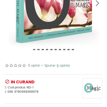
0 opinii
-
Spune-ţi opinia
IN CURAND
Cod produs:
M2-1
EAN:
9780999368978