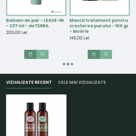
Balsam de par - LEAVE-IN
Masca tratament pentru
S
- 237 ml - doTERRA
cresterea parului - 100 gr
m
- Moérie
c
200,00 Lei
-
145,00 Lei
1
VIZUALIZATE RECENT
CELE MAI VIZUALIZATE