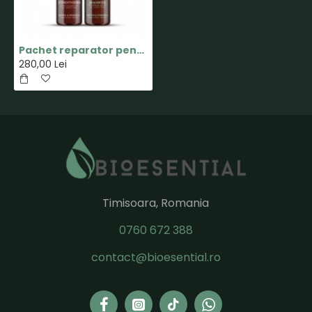
Pachet reparator pentru cresterea parului - Set 2 produse - Moérie
280,00 Lei
Timisoara, Romania
0760 672 388
contact@bioesential.ro