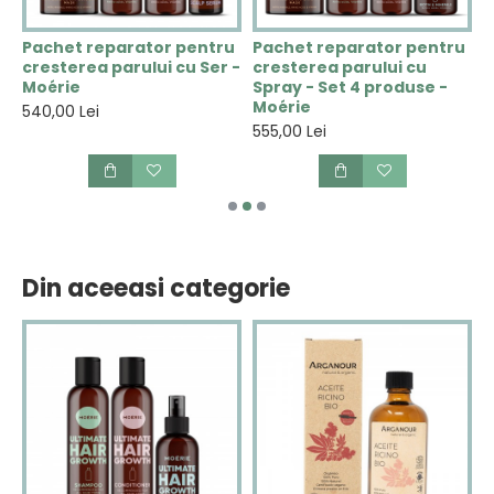
u
Pachet reparator pentru
Pachet reparator pentru
P
r
cresterea parului cu Ser -
cresterea parului cu
c
Moérie
Spray - Set 4 produse -
p
Moérie
540,00 Lei
4
555,00 Lei
Din aceeasi categorie