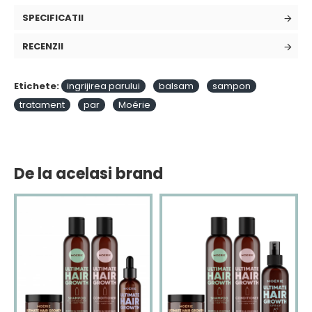
SPECIFICATII
RECENZII
Etichete:
ingrijirea parului
balsam
sampon
tratament
par
Moérie
De la acelasi brand