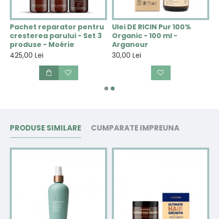
u
Pachet reparator pentru
Ulei DE RICIN Pur 100%
 -
cresterea parului - Set 3
Organic - 100 ml -
produse - Moérie
Arganour
425,00 Lei
30,00 Lei
PRODUSE SIMILARE
CUMPARATE IMPREUNA