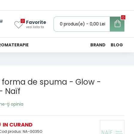
0
u
0
Favorite
0 produs(e) - 0,00 Lei
vezi lista ta
ROMATERAPIE
BRAND
BLOG
b forma de spuma - Glow -
- Naïf
ne-ţi opinia
IN CURAND
Cod produs:
NA-G035O