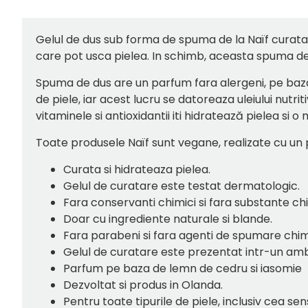
Gelul de dus sub forma de spuma de la Naïf curata si
care pot usca pielea. In schimb, aceasta spuma de 
Spuma de dus are un parfum fara alergeni, pe ba
de piele, iar acest lucru se datoreaza uleiului nutri
vitaminele si antioxidantii iti hidratează pielea si
Toate produsele Naïf sunt vegane, realizate cu un 
Curata si hidrateaza pielea.
Gelul de curatare este testat dermatologic.
Fara conservanti chimici si fara substante chi
Doar cu ingrediente naturale si blande.
Fara parabeni si fara agenti de spumare chimi
Gelul de curatare este prezentat intr-un amb
Parfum pe baza de lemn de cedru si iasomie
Dezvoltat si produs in Olanda.
Pentru toate tipurile de piele, inclusiv cea se