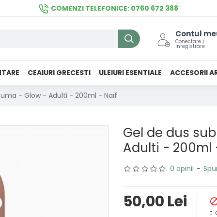
COMENZI TELEFONICE: 0760 672 388
Contul me
Conectare /
Inregistrare
NTARE
CEAIURI GRECESTI
ULEIURI ESENTIALE
ACCESORII A
uma - Glow - Adulti - 200ml - Naïf
Gel de dus su
Adulti - 200ml 
0 opinii
-
Spu
50,00 Lei