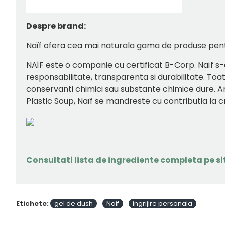
Despre brand:
Naïf ofera cea mai naturala gama de produse pentru 
NAÏF
este o companie cu certificat B-Corp. Naïf s-
responsabilitate, transparenta si durabilitate. Toa
conservanti chimici sau substante chimice dure. 
Plastic Soup, Naïf se mandreste cu contributia la cr
Consultati lista de ingrediente completa pe sit
Etichete:
gel de dush
Naif
ingrijire personala