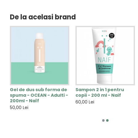
De la acelasi brand
e
Gel de dus sub forma de
Sampon 2 in 1 pentru
After shave pentru
Apa Micelara - 250 ml -
spuma - OCEAN - Adulti -
copii - 200 ml - Naif
barbati - 100 ml -
Arganour
200ml - Naïf
Arganour
60,00 Lei
45,00 Lei
50,00 Lei
58,00 Lei