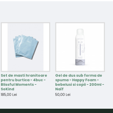
Set de masti hranitoare
Gel de dus sub forma de
pentru burtica - 4buc -
spuma - Happy Foam -
Blissful Moments -
bebelusi si copii - 200ml -
SoKind
Naïf
185,00 Lei
50,00 Lei