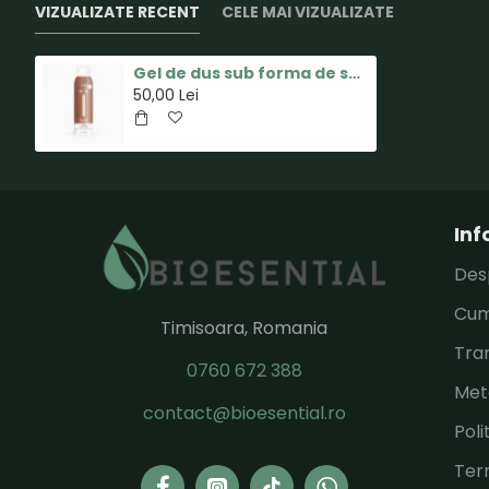
VIZUALIZATE RECENT
CELE MAI VIZUALIZATE
Gel de dus sub forma de spuma - Glow - Adulti - 200ml - Naïf
50,00 Lei
Inf
Des
Cum
Timisoara, Romania
Tran
0760 672 388
Met
contact@bioesential.ro
Poli
Term