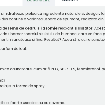
 hidrateaza pielea cu ingrediente naturale si, desigur, fa
dus contine o varianta usoara de spumant, realizata din 
za de
lemn de cedru si iasomie
relaxant si linistitor. Ace
tiv de floarea-soarelui si uleiului de bumbac, care va face 
 o mențin sanatoasa si fina. Rezultat? Acea stralucire sanat
parfum delicat.
mice daunatoare, cum ar fi PEG, SLS, SLES, fenoxietanol, p
ci.
alaj sub forma de sprey.
nsibila, foarte uscata sau cu eczema.