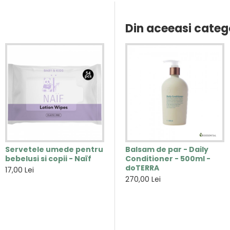
Din aceeasi categ
Servetele umede pentru
Autobronzant natural
Balsam de par - Daily
bebelusi si copii - Naïf
pentru corp - 200 ml -
Conditioner - 500ml -
Arganour
doTERRA
17,00 Lei
75,00 Lei
270,00 Lei