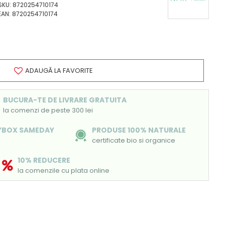
SKU:
8720254710174
EAN:
8720254710174
ADAUGĂ LA FAVORITE
BUCURA-TE DE LIVRARE GRATUITA
la comenzi de peste 300 lei
SYBOX SAMEDAY
PRODUSE 100% NATURALE
certificate bio si organice
10% REDUCERE
la comenzile cu plata online